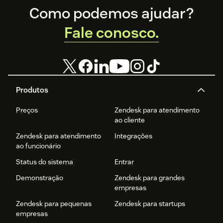
Footer
Como podemos ajudar?
Fale conosco.
Produtos
Preços
Zendesk para atendimento
ao cliente
Zendesk para atendimento
Integrações
ao funcionário
Status do sistema
Entrar
Demonstração
Zendesk para grandes
empresas
Zendesk para pequenas
Zendesk para startups
empresas