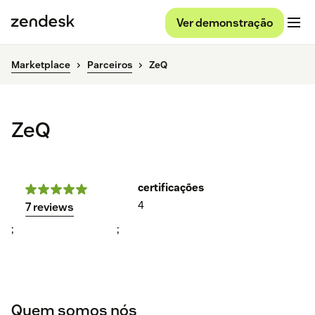
Ver demonstração
Marketplace
Parceiros
ZeQ
ZeQ
certificações
4
7 reviews
;
;
Quem somos nós