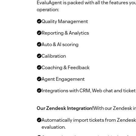
EvaluAgent is packed with all the features y
operation:
Quality Management
Reporting & Analytics
Auto & AI scoring
Calibration
Coaching & Feedback
Agent Engagement
Integrations with CRM, Web chat and ticket
Our Zendesk Integration!
With our Zendesk in
Automatically import tickets from Zendesk 
evaluation.