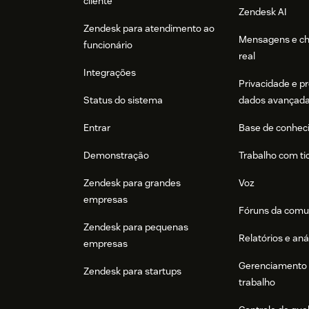
cliente
Zendesk AI
Zendesk para atendimento ao
Mensagens e c
funcionário
real
Integrações
Privacidade e p
Status do sistema
dados avançad
Entrar
Base de conhec
Demonstração
Trabalho com ti
Zendesk para grandes
Voz
empresas
Fóruns da comu
Zendesk para pequenas
Relatórios e aná
empresas
Gerenciamento 
Zendesk para startups
trabalho