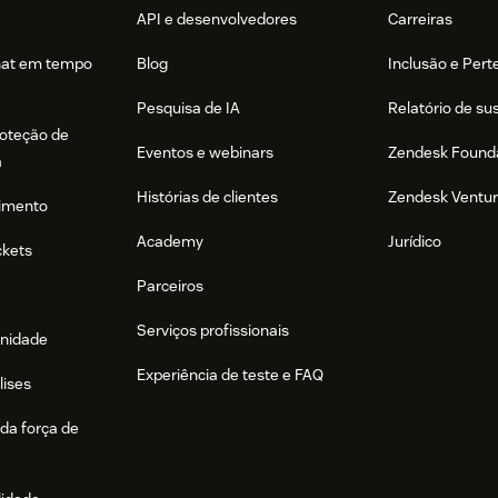
API e desenvolvedores
Carreiras
hat em tempo
Blog
Inclusão e Per
Pesquisa de IA
Relatório de su
roteção de
Eventos e webinars
Zendesk Found
a
Histórias de clientes
Zendesk Ventu
imento
Academy
Jurídico
ckets
Parceiros
Serviços profissionais
nidade
Experiência de teste e FAQ
lises
da força de