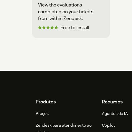
View the evaluations
completed on your tickets
from within Zendesk.
Free to install
Footer
Produtos
Recursos
Preços
Agentes de IA
Zendesk para atendimento ao
Copilot