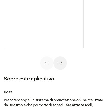
Sobre este aplicativo
Cos’è
Prenotare.app è un
sistema di prenotazione online
realizzato
da
Be-Simple
che permette di
schedulare attività
(call,