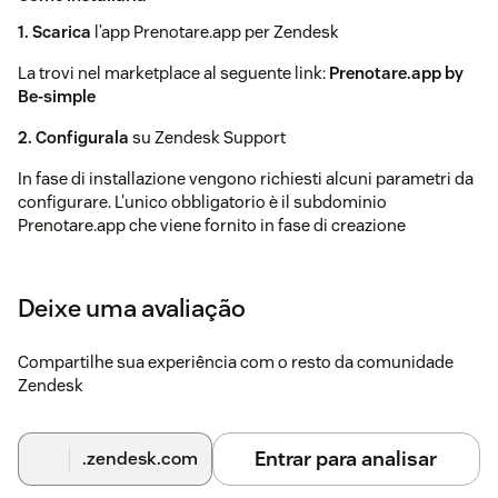
1. Scarica
l’app Prenotare.app per Zendesk
La trovi nel marketplace al seguente link:
Prenotare.app by
Be-simple
2. Configurala
su Zendesk Support
In fase di installazione vengono richiesti alcuni parametri da
configurare. L'unico obbligatorio è il subdominio
Prenotare.app che viene fornito in fase di creazione
dell'account Prenotare.app.
Per tutti gli altri parametri verrai accuratamente assistito e
Deixe uma avaliação
seguito per configurare l'app in modo che si sposi al meglio
con le tue esigenze.
Compartilhe sua experiência com o resto da comunidade
Per esempio, l'app può essere configurata per la gestione
Zendesk
della prenotazione direttamente in app, attraverso un
calendario, oppure attraverso una finestra modale da poter
implementare e disegnare su misura per ogni cliente.
Entrar para analisar
.zendesk.com
É possibile inoltre definire un elenco di custom field del