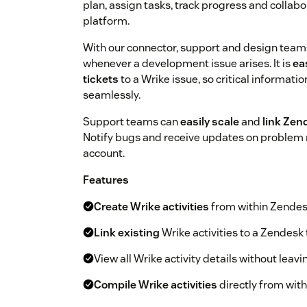
plan, assign tasks, track progress and collabora
platform.
With our connector, support and design team
whenever a development issue arises. It is
ea
tickets
to a Wrike issue, so critical informat
seamlessly.
Support teams can
easily scale
and
link Zen
Notify bugs and receive updates on problem r
account.
Features
Create Wrike activities
from within Zendesk
Link existing
Wrike activities to a Zendesk 
View all Wrike activity details without leav
Compile Wrike activities
directly from wit