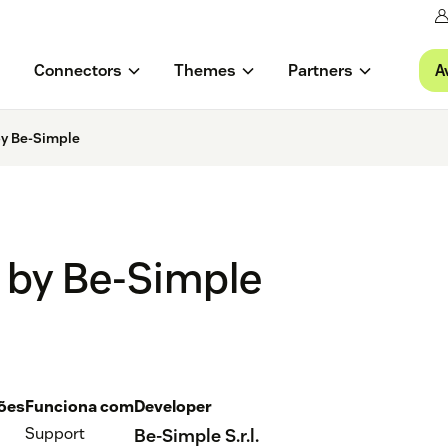
A
Connectors
Themes
Partners
by Be-Simple
 by Be-Simple
ções
Funciona com
Developer
Support
Be-Simple S.r.l.