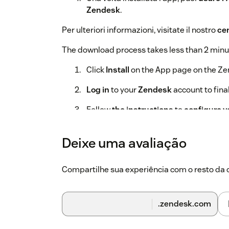
Zendesk
.
Per ulteriori informazioni, visitate il nostro
ce
The download process takes less than 2 minu
Click
Install
on the App page on the Ze
Log in
to your
Zendesk
account to final
Follow
the instructions
to
configure y
Once the app is installed, you can
use 
Deixe uma avaliação
For more information, please visit our
suppor
Compartilhe sua experiência com o resto d
.zendesk.com