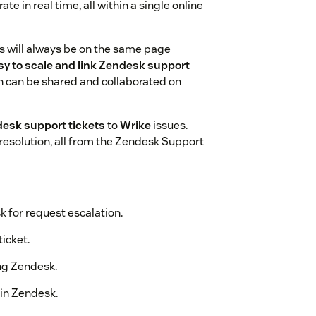
te in real time, all within a single online
s will always be on the same page
sy to scale and link Zendesk support
ion can be shared and collaborated on
desk support tickets
to
Wrike
issues.
esolution, all from the Zendesk Support
 for request escalation.
ticket.
ing Zendesk.
hin Zendesk.