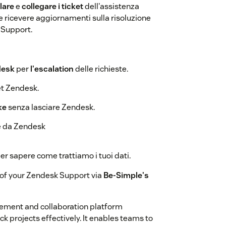
lare
e
collegare i ticket
dell'assistenza
e ricevere aggiornamenti sulla risoluzione
k Support.
desk
per
l'escalation
delle richieste.
et Zendesk.
ke
senza lasciare Zendesk.
 da Zendesk
er sapere come trattiamo i tuoi dati.
of your Zendesk Support via
Be-Simple's
ment and collaboration platform
 projects effectively. It enables teams to