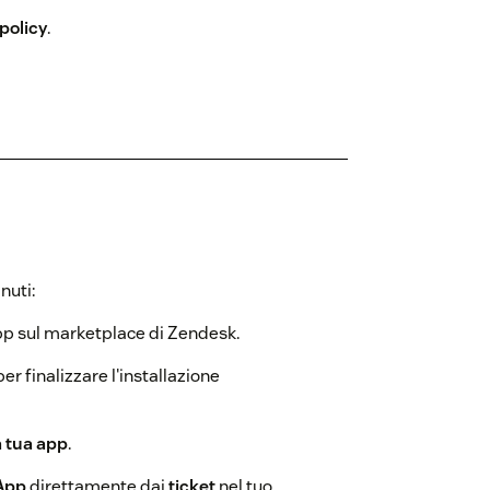
policy
.
nuti:
pp sul marketplace di Zendesk.
r finalizzare l'installazione
a tua app
.
'App
direttamente dai
ticket
nel tuo