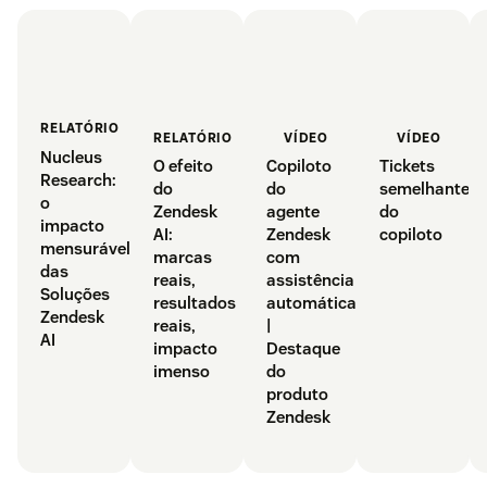
RELATÓRIO
RELATÓRIO
VÍDEO
VÍDEO
Nucleus
O efeito
Copiloto
Tickets
Research:
do
do
semelhantes
o
Zendesk
agente
do
impacto
AI:
Zendesk
copiloto
mensurável
marcas
com
das
reais,
assistência
Soluções
resultados
automática
Zendesk
reais,
|
AI
impacto
Destaque
imenso
do
produto
Zendesk