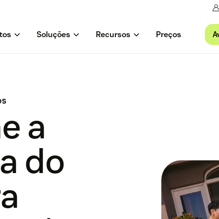
A
tos
Soluções
Recursos
Preços
OS
e a
ia do
ra