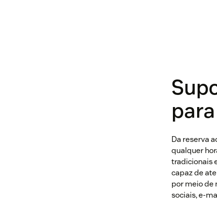
Supo
para
Da reserva a
qualquer hor
tradicionais
capaz de ate
por meio de 
sociais, e-ma