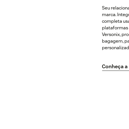
Seu relacion
marca. Integ
completa usa
plataformas 
Versonix, pr
bagagem, par
personalizad
Conheça a