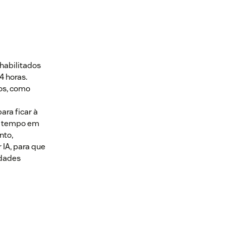
habilitados
4 horas.
dos, como
ra ficar à
 o tempo em
nto,
 IA, para que
idades