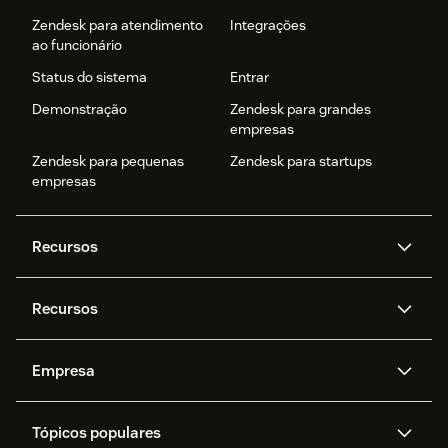
Zendesk para atendimento
Integrações
ao funcionário
Status do sistema
Entrar
Demonstração
Zendesk para grandes
empresas
Zendesk para pequenas
Zendesk para startups
empresas
Recursos
Agentes de IA
Copilot
Recursos
Zendesk AI
Mensagens e chat em tempo
real
Central de Ajuda
Segurança
Empresa
Privacidade e proteção de
Base de conhecimento
API e desenvolvedores
Blog
dados avançada
Quem somos
O que é o Zendesk?
Pesquisa de IA
Eventos e webinars
Trabalho com tickets
Voz
Tópicos populares
Carreiras
Inclusão e Pertencimento
Histórias de clientes
Academy