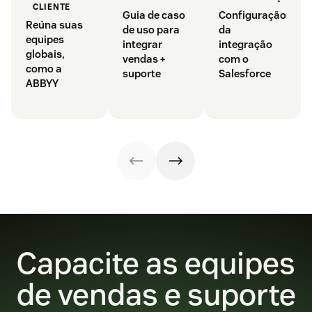
CLIENTE
Guia de caso
Configuração
Reúna suas
de uso para
da
equipes
integrar
integração
globais,
vendas +
com o
como a
suporte
Salesforce
ABBYY
Capacite as equipes
de vendas e suporte