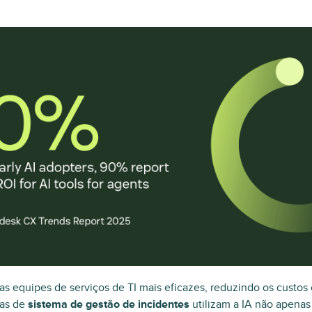
as equipes de serviços de TI mais eficazes, reduzindo os custos
mas de
sistema de gestão de incidentes
utilizam a IA não apenas