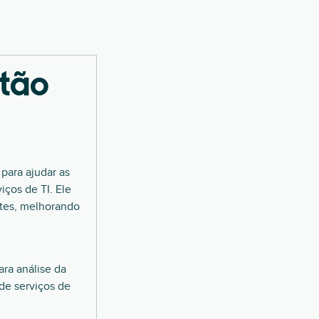
stão
para ajudar as
iços de TI. Ele
ntes, melhorando
ara análise da
de serviços de