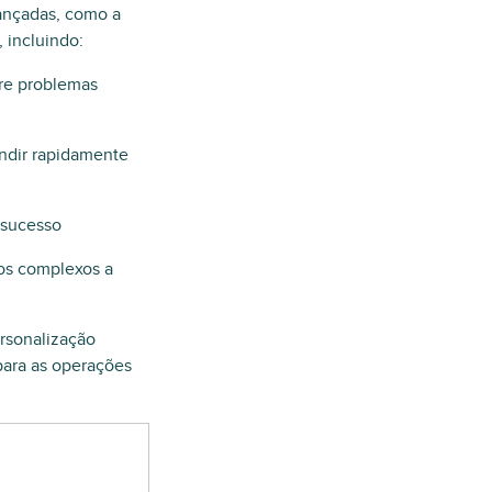
vançadas, como a
 incluindo:
bre problemas
ndir rapidamente
 sucesso
os complexos a
ersonalização
para as operações