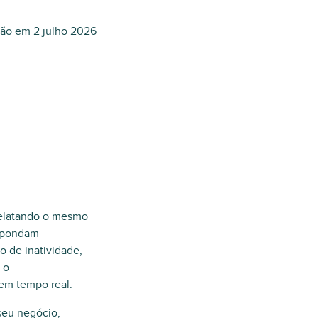
ção em
2 julho 2026
relatando o mesmo
espondam
o de inatividade,
 o
 em tempo real.
seu negócio,