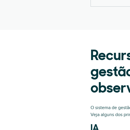
Recur
gestão
obser
O sistema de gestã
Veja alguns dos pr
IA