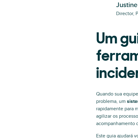
Justine
Director, 
Um gu
ferra
incide
Quando sua equipe 
problema, um
sist
rapidamente para mi
agilizar os process
acompanhamento de 
Este guia ajudará v