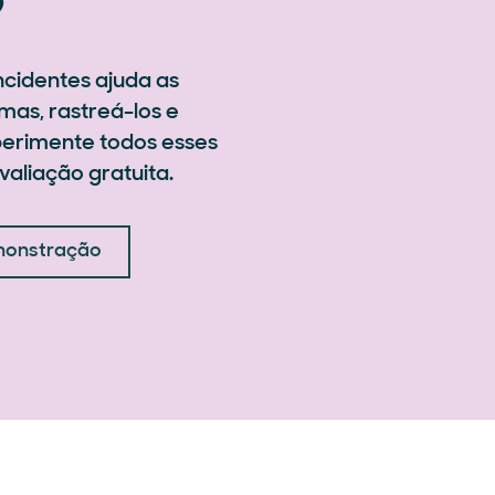
cidentes ajuda as
mas, rastreá-los e
perimente todos esses
aliação gratuita.
monstração