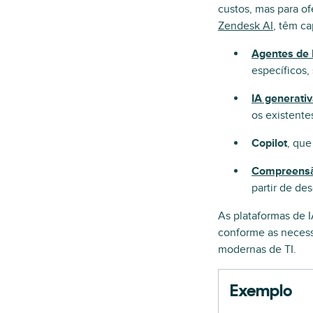
custos, mas para o
Zendesk AI
, têm c
Agentes de 
específicos,
IA generati
os existente
Copilot
, que
Compreensã
partir de de
As plataformas de I
conforme as necess
modernas de TI.
Exemplo