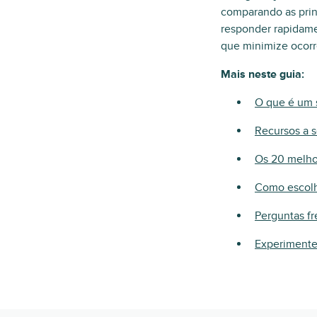
comparando as prin
responder rapidame
que minimize ocorr
Mais neste guia:
O que é um 
Recursos a 
Os 20 melho
Como escolhe
Perguntas f
Experimente