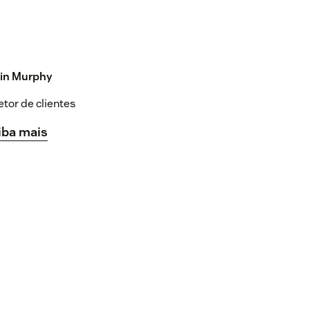
lin Murphy
etor de clientes
iba mais