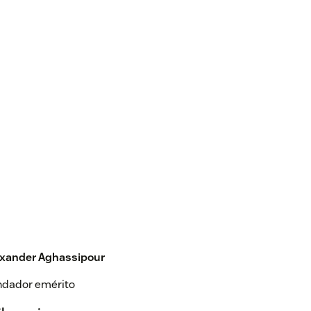
exander Aghassipour
ndador emérito