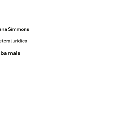
ana Simmons
etora jurídica
iba mais