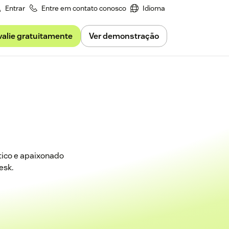
Entrar
Entre em contato conosco
Idioma
valie gratuitamente
Ver demonstração
tico e apaixonado
esk.