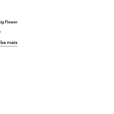
ig Flower
O
iba mais