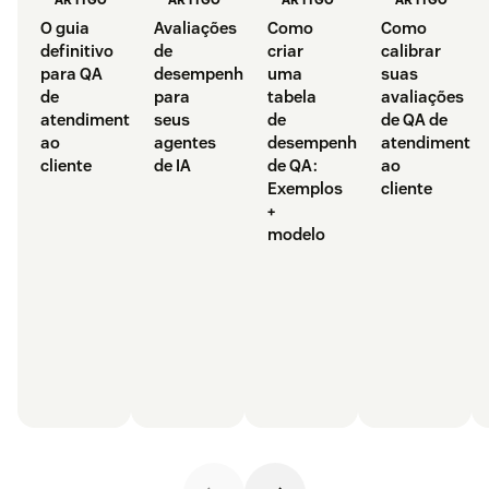
O guia
Avaliações
Como
Como
definitivo
de
criar
calibrar
para QA
desempenho
uma
suas
de
para
tabela
avaliações
atendimento
seus
de
de QA de
ao
agentes
desempenho
atendimento
cliente
de IA
de QA:
ao
Exemplos
cliente
+
modelo