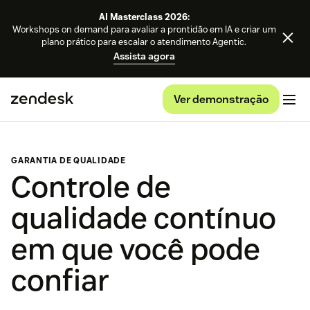
AI Masterclass 2026:
Workshops on demand para avaliar a prontidão em IA e criar um
plano prático para escalar o atendimento Agentic.
Assista agora
Ver demonstração
GARANTIA DE QUALIDADE
Controle de
qualidade contínuo
em que você pode
confiar