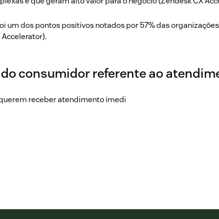
lexas e que geram alto valor para o negócio (Zendesk CX Acce
foi um dos pontos positivos notados por 57% das organizaçõe
Accelerator).
 do consumidor referente ao atendim
 querem receber atendimento imedi