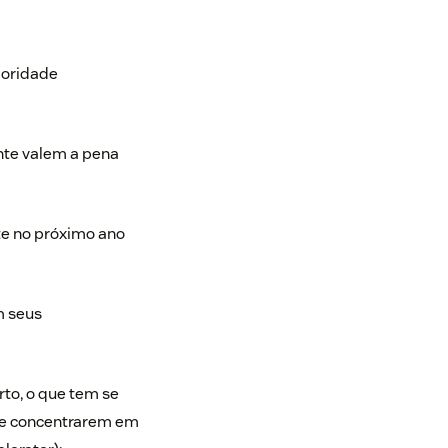
ioridade
nte valem a pena
te no próximo ano
m seus
rto, o que tem se
 se concentrarem em