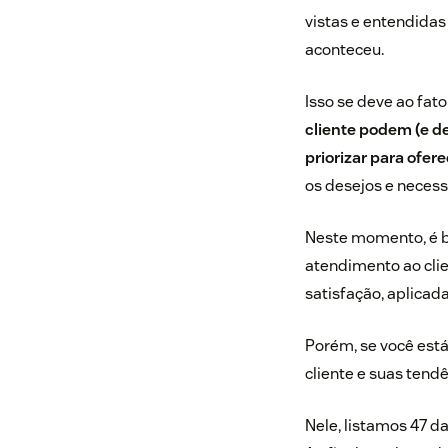
vistas e entendidas
aconteceu.
Isso se deve ao fat
cliente podem (e de
priorizar para ofe
os desejos e neces
Neste momento, é b
atendimento ao cli
satisfação, aplica
Porém, se você est
cliente e suas tend
Nele, listamos 47 d