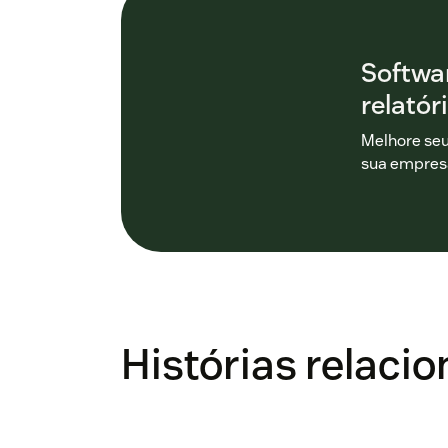
Softwar
relatór
Melhore seu
sua empresa
Histórias relaci