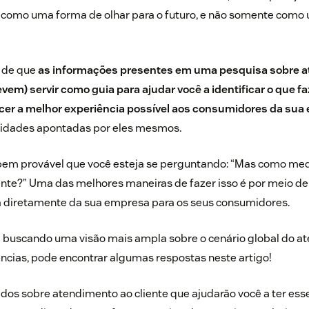
 como uma forma de olhar para o futuro, e não somente como u
o de que
as informações presentes em uma pesquisa sobre 
vem) servir como guia para ajudar você a identificar o que f
recer a melhor experiência possível aos consumidores da su
sidades apontadas por eles mesmos.
em provável que você esteja se perguntando: “Mas como medi
ente?” Uma das melhores maneiras de fazer isso é por meio d
da diretamente da sua empresa para os seus consumidores.
á buscando uma visão mais ampla sobre o cenário global do a
ências, pode encontrar algumas respostas neste artigo!
ados sobre atendimento ao cliente que ajudarão você a ter esse