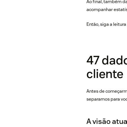
Ao final, também da
acompanhar estatís
Então, siga a leitur
47 dad
cliente
Antes de começarmo
separamos para voc
A visão atua