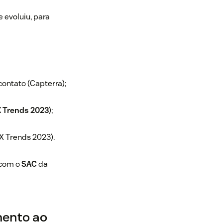
 evoluiu, para
ontato (Capterra);
 Trends 2023
);
X Trends 2023).
 com o
SAC
da
mento ao