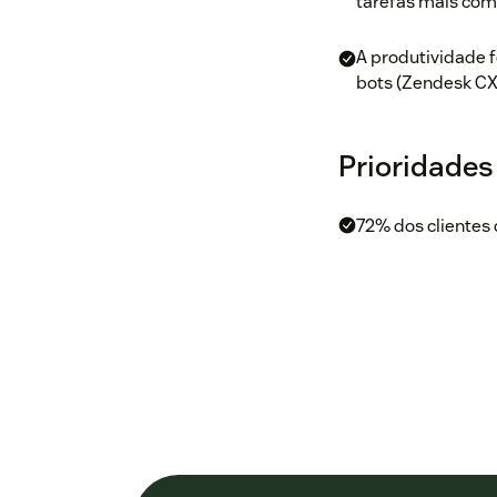
tarefas mais comp
A produtividade 
bots (Zendesk CX 
Prioridades
72% dos clientes