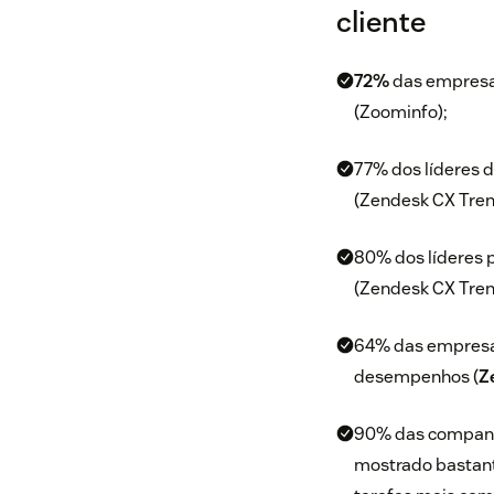
cliente
72%
das empresas
(Zoominfo);
77% dos líderes 
(Zendesk CX Tren
80% dos líderes 
(Zendesk CX Tren
64% das empresas
desempenhos (
Z
90% das companhia
mostrado bastant