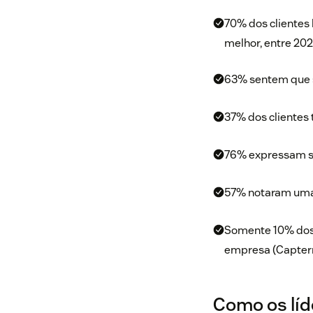
70% dos clientes 
melhor, entre 202
63% sentem que s
37% dos clientes
76% expressam sa
57% notaram uma 
Somente 10% dos 
empresa (Capterr
Como os líd