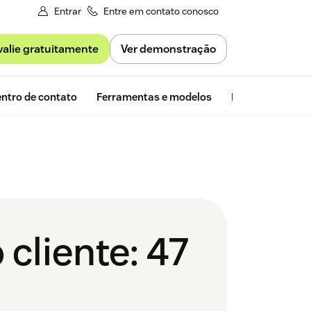
Entrar
Entre em contato conosco
valie gratuitamente
Ver demonstração
Avaliação gra
ntro de contato
Ferramentas e modelos
Insights da Zen
cliente: 47