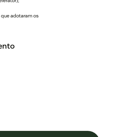
lerator);
s que adotaram os
ento