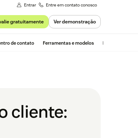
Entrar
Entre em contato conosco
valie gratuitamente
Ver demonstração
Avaliação gra
ntro de contato
Ferramentas e modelos
Insights da Zen
 cliente: