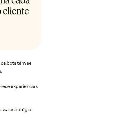
 os bots têm se
.
orece experiências
essa estratégia