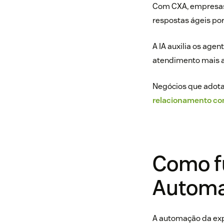
Com CXA, empresas 
respostas ágeis por 
A IA auxilia os age
atendimento mais as
Negócios que adota
relacionamento com
Como f
Automa
A automação da exper