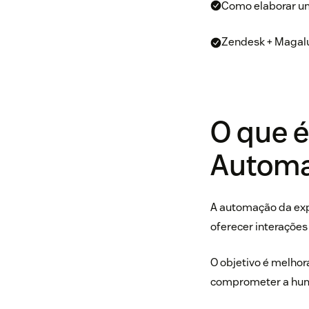
Como elaborar u
Zendesk + Magalu
O que 
Automa
A automação da expe
oferecer interações
O objetivo é melhora
comprometer a hum