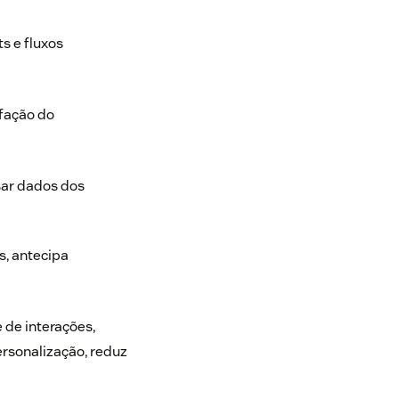
s e fluxos
sfação do
sar dados dos
s, antecipa
 de interações,
ersonalização, reduz