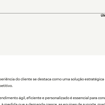
Úl
eriência do cliente se destaca como uma solução estratégi
etitivo.
ndimento ágil, eficiente e personalizado é essencial para conq
o, à medida que a demanda cresce, as equipes de suporte, mar