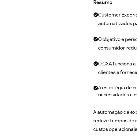
Resumo
Customer Experien
automatizados par
O objetivo é pers
consumidor, reduz
O CXA funciona a
clientes e fornec
A estratégia de 
necessidades e m
A automação da expe
reduzir tempos de r
custos operacionais