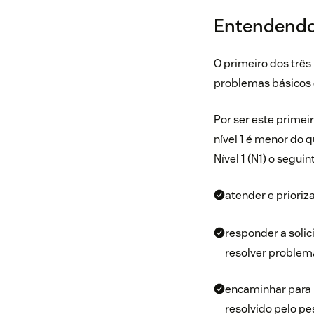
Entendendo 
O primeiro dos três
problemas básicos d
Por ser este primeir
nível 1 é menor do q
Nível 1 (N1) o seguin
atender e prioriz
responder a solic
resolver problema
encaminhar para 
resolvido pelo pes