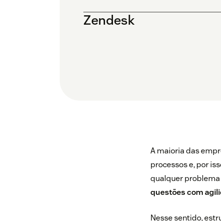
Zendesk
A maioria das empr
processos e, por is
qualquer problema q
questões com agili
Nesse sentido, estr