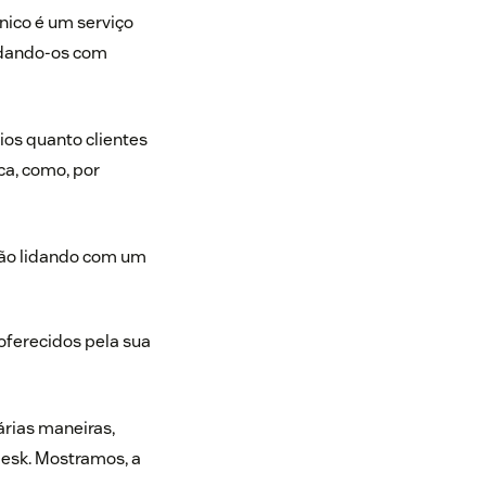
cnico é um serviço
judando-os com
ios quanto clientes
a, como, por
stão lidando com um
oferecidos pela sua
árias maneiras,
desk. Mostramos, a