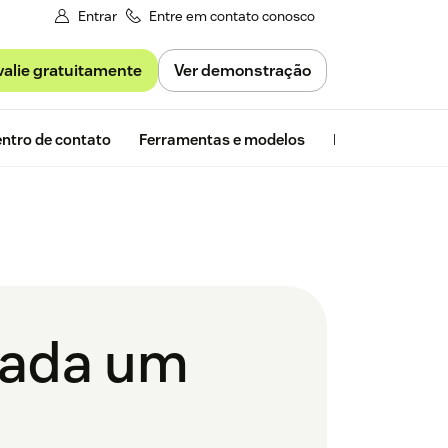
Entrar
Entre em contato conosco
valie gratuitamente
Ver demonstração
Avaliação gra
ntro de contato
Ferramentas e modelos
Insights da Zen
 cada um