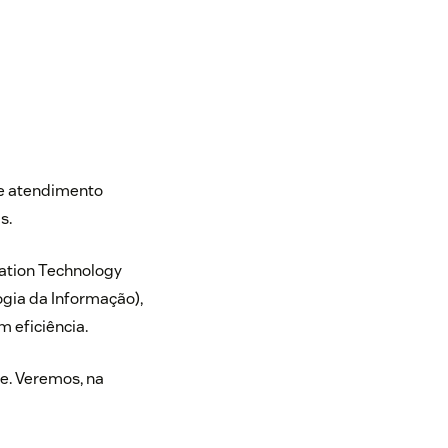
 de atendimento
s.
ation Technology
logia da Informação),
m eficiência.
de. Veremos, na