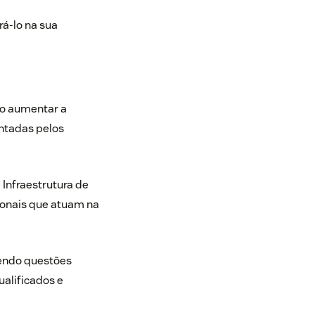
rá-lo na sua
do aumentar a
entadas pelos
 Infraestrutura de
sionais que atuam na
vendo questões
alificados e