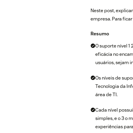
Neste post, explicam
empresa. Para ficar 
Resumo
O suporte nível 1
eficácia no encam
usuários, sejam i
Os níveis de supo
Tecnologia da Inf
área de TI.
Cada nível possu
simples, e o 3 o 
experiências para