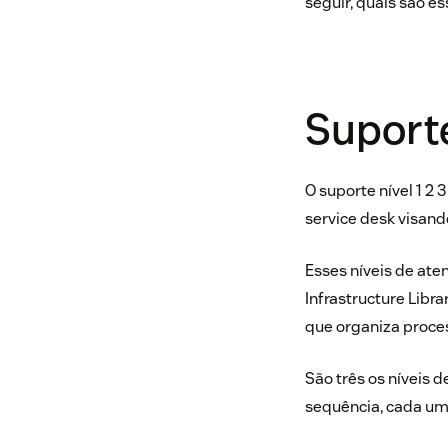
seguir, quais são es
Suporte
O suporte nível 1 2
service desk visan
Esses níveis de ate
Infrastructure Libra
que organiza proces
São três os níveis 
sequência, cada um