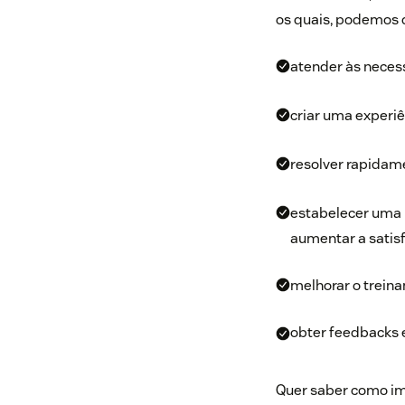
os quais, podemos 
atender às necess
criar uma experiê
resolver rapidam
estabelecer uma 
aumentar a satisf
melhorar o treina
obter feedbacks 
Quer saber como im