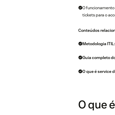
O funcionamento 
tickets para o a
Conteúdos relacio
Metodologia ITIL:
Guia completo do
O que é service 
O que é