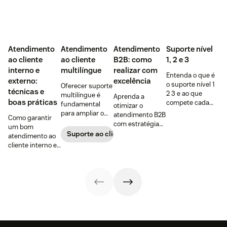
Atendimento
Atendimento
Atendimento
Suporte nível
ao cliente
ao cliente
B2B: como
1, 2 e 3
interno e
multilíngue
realizar com
Entenda o que é
externo:
excelência
o suporte nível 1
Oferecer suporte
técnicas e
2 3 e ao que
multilíngue é
Aprenda a
boas práticas
compete cada
fundamental
otimizar o
um desses níveis
para ampliar o
atendimento B2B
Como garantir
de atendimento,
alcance no
com estratégias
um bom
e torne o seu
mercado e
para fortalecer
Suporte ao cliente
atendimento ao
setor de TI mais
construir uma
relações
cliente interno e
eficiente!
base de clientes
comerciais e
externo?
diversificada e
dicas para
Descubra as
fiel.
melhorar a
diferenças e veja
experiência do
técnicas de
cliente e
atendimento
resultados.
para garantir a
satisfação.