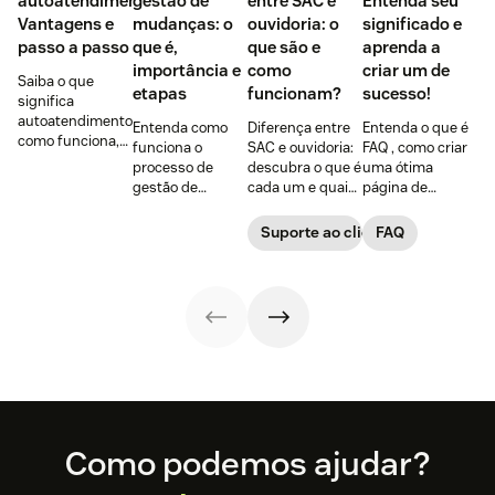
autoatendimento?
gestão de
entre SAC e
Entenda seu
Vantagens e
mudanças: o
ouvidoria: o
significado e
passo a passo
que é,
que são e
aprenda a
importância e
como
criar um de
Saiba o que
etapas
funcionam?
sucesso!
significa
autoatendimento,
Entenda como
Diferença entre
Entenda o que é
como funciona,
funciona o
SAC e ouvidoria:
FAQ , como criar
exemplos para
processo de
descubra o que é
uma ótima
inspirar, 8
gestão de
cada um e quais
página de
vantagens +
mudanças, quais
são as
Perguntas
dicas para
são as principais
ferramentas
Frequentes,
Suporte ao cliente
FAQ
implementar na
etapas e 3 dicas
necessárias para
formato ideal,
sua empresa!
e ferramentas
gerenciar canais
vantagens de
para uma
de atendimento
usar a estratégia
transição suave.
na sua empresa.
+ ferramentas
complementares!
Footer
Como podemos ajudar?