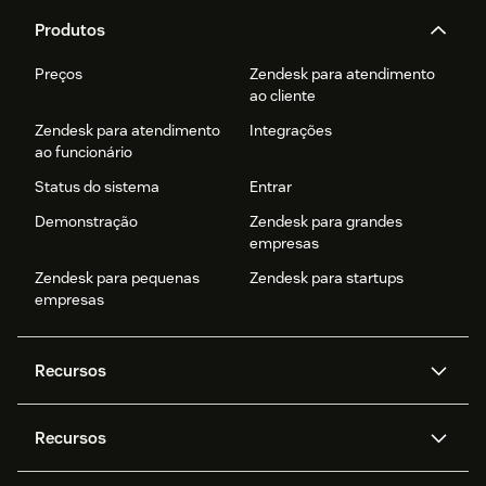
Produtos
Preços
Zendesk para atendimento
ao cliente
Zendesk para atendimento
Integrações
ao funcionário
Status do sistema
Entrar
Demonstração
Zendesk para grandes
empresas
Zendesk para pequenas
Zendesk para startups
empresas
Recursos
Agentes de IA
Copilot
Recursos
Zendesk AI
Mensagens e chat em tempo
real
Central de Ajuda
Segurança