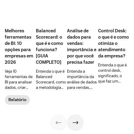
Melhores
Balanced
Análise de
Control Desk:
ferramentas
Scorecard: o
dados para
o que é e como
de BI: 10
que é e como
vendas:
otimiza o
opções para
funciona?
importância e
atendimento
empresas em
[GUIA
por que você
da empresa?
2026
COMPLETO]
precisa fazer
Entenda o que é
control desk,
Veja 10
Entenda o que é
Entenda a
significado, o
ferramentas de
Balanced
importância da
que faz um
BI para analisar
Scorecard, como
análise de dados
control desk, as
dados, criar
a metodologia
para vendas,
vantagens para a
dashboards e
funciona e como
seus principais
área de
melhorar
o BSC pode ser
benefícios,
Relatório
planejamento e
decisões.
um aliado na
exemplos e 4
benefícios para o
Compare
gestão da
dicas de como
atendimento.
recursos, preços,
estratégia das
fazer na sua
integrações e
empresas.
empresa.
cenários de uso.