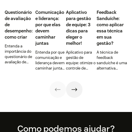
Questionário
Comunicação
Aplicativo
Feedback
de avaliação
e liderança:
para gestão
Sanduíche:
de
por que elas
de equipe: 3
como aplicar
desempenho:
devem
dicas para
essa técnica
como criar
caminhar
eleger o
em sua
juntas
melhor!
gestão?
Entenda a
importância do
Entenda por que
Aplicativo para
A técnica de
questionário de
comunicação e
gestão de
feedback
avaliação de
liderança devem
equipe: otimize o
sanduíche é uma
desempenho,
caminhar juntas
controle de
alternativa
principais tipos e
e como essa
tarefas,
interessante
como criar para a
combinação
comunicação
para lidar com
sua empresa.
engaja e
interna, reuniões
situações
promove uma
e projetos
negativas de
cultura de
complexos!
maneira
colaboração e
construtiva. Veja
alta
como colocar em
performance.
prática!
Footer
Como podemos ajudar?