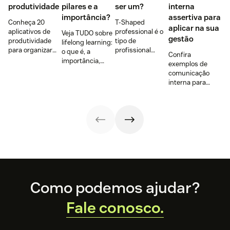
produtividade
pilares e a
ser um?
interna
importância?
assertiva para
Conheça 20
T-Shaped
aplicar na sua
aplicativos de
professional é o
Veja TUDO sobre
gestão
produtividade
tipo de
lifelong learning:
para organizar
profissional
o que é, a
Confira
tarefas,
buscado por
importância,
exemplos de
colaborar,
97% dos
como funciona,
comunicação
manter o foco e
empregadores.
benefícios para a
interna para
melhorar o
Mas o que é isso?
empresa e para
fortalecer a
atendimento ao
Será que você é
funcionário,
cultura
cliente em 2026.
um deles? Leia e
tendências e
organizacional,
descubra.
muito mais!
engajar a equipe
e criar um
ambiente mais
produtivo e
colaborativo.
Footer
Como podemos ajudar?
Fale conosco.