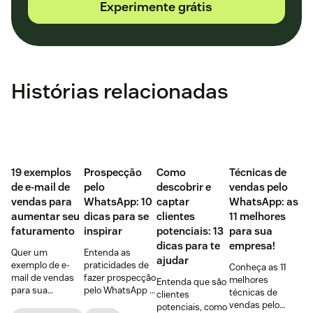
Experimente grátis
Histórias relacionadas
‌19 exemplos
Prospecção
Como
Técnicas de
de e-mail de
pelo
descobrir e
vendas pelo
vendas para
WhatsApp: 10
captar
WhatsApp: as
aumentar seu
dicas para se
clientes
11 melhores
faturamento
inspirar
potenciais: 13
para sua
dicas para te
empresa!
Quer um
Entenda as
ajudar
exemplo de e-
praticidades de
Conheça as 11
mail de vendas
fazer prospecção
melhores
Entenda que são
para sua
pelo WhatsApp +
técnicas de
clientes
empresa?
10 dicas
vendas pelo
potenciais, como