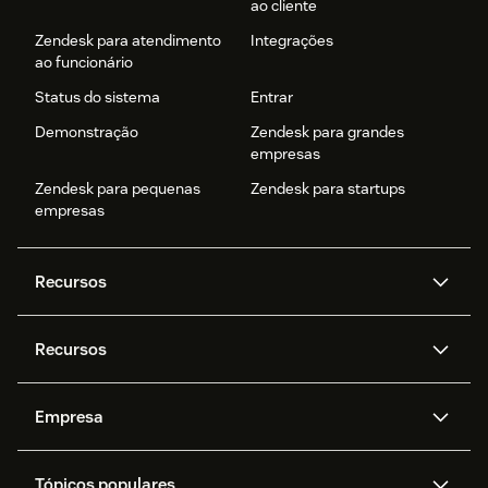
ao cliente
Zendesk para atendimento
Integrações
ao funcionário
Status do sistema
Entrar
Demonstração
Zendesk para grandes
empresas
Zendesk para pequenas
Zendesk para startups
empresas
Recursos
Agentes de IA
Copilot
Recursos
Zendesk AI
Mensagens e chat em tempo
real
Central de Ajuda
Segurança
Empresa
Privacidade e proteção de
Base de conhecimento
API e desenvolvedores
Blog
dados avançada
Quem somos
O que é o Zendesk?
Pesquisa de IA
Eventos e webinars
Trabalho com tickets
Voz
Tópicos populares