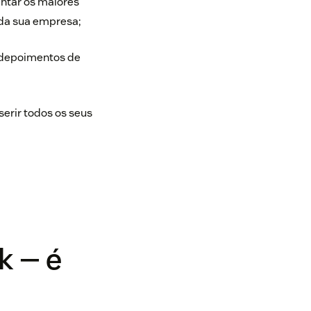
entar os maiores
da sua empresa;
r depoimentos de
inserir todos os seus
k — é