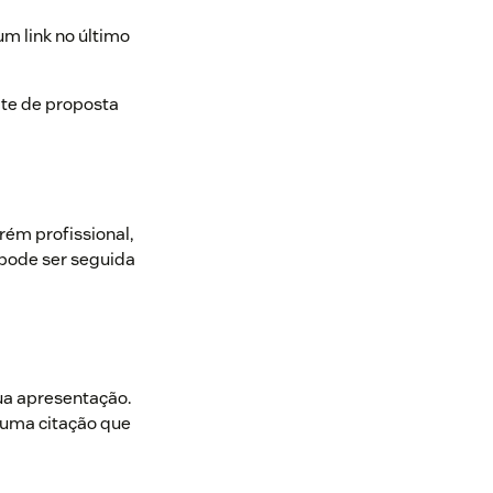
m link no último
ate de proposta
orém profissional,
 pode ser seguida
sua apresentação.
guma citação que