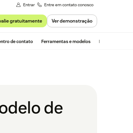
Entrar
Entre em contato conosco
valie gratuitamente
Ver demonstração
Avaliação gra
ntro de contato
Ferramentas e modelos
Insights da Zen
odelo de