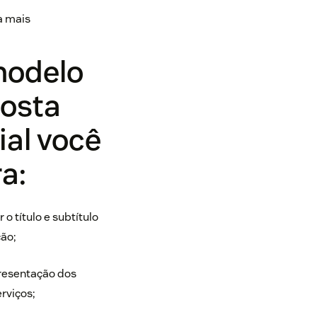
a mais
modelo
posta
al você
a:
o título e subtítulo
ão;
resentação dos
rviços;