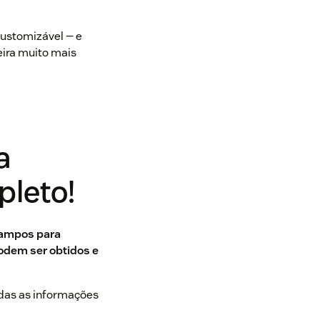
ustomizável — e
eira muito mais
a
pleto!
ampos para
odem ser obtidos e
odas as informações