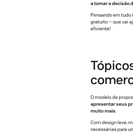
a tomar a decisão 
Pensando em tudo i
gratuito — que vai 
eficiente!
Tópico
comerci
O modelo de propos
apresentar seus pr
muito mais
.
Com design leve, mo
necessárias para u