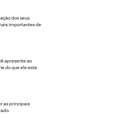
tação dos seus
 mais importantes de
ocê apresente ao
ne do que ele está
r as principais
zado.