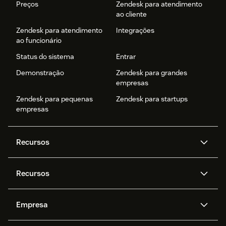
Preços
Zendesk para atendimento
ao cliente
Zendesk para atendimento
Integrações
ao funcionário
Status do sistema
Entrar
Demonstração
Zendesk para grandes
empresas
Zendesk para pequenas
Zendesk para startups
empresas
Recursos
Agentes de IA
Copilot
Recursos
Zendesk AI
Mensagens e chat em tempo
real
Central de Ajuda
Segurança
Empresa
Privacidade e proteção de
Base de conhecimento
API e desenvolvedores
Blog
dados avançada
Quem somos
O que é o Zendesk?