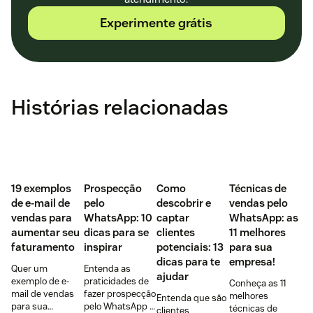
Experimente grátis
Histórias relacionadas
‌19 exemplos
Prospecção
Como
Técnicas de
de e-mail de
pelo
descobrir e
vendas pelo
vendas para
WhatsApp: 10
captar
WhatsApp: as
aumentar seu
dicas para se
clientes
11 melhores
faturamento
inspirar
potenciais: 13
para sua
dicas para te
empresa!
Quer um
Entenda as
ajudar
exemplo de e-
praticidades de
Conheça as 11
mail de vendas
fazer prospecção
melhores
Entenda que são
para sua
pelo WhatsApp +
técnicas de
clientes