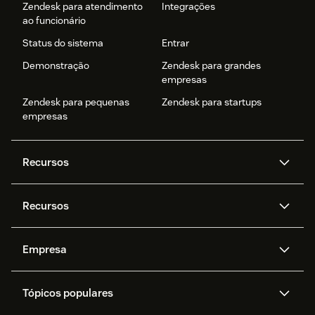
Zendesk para atendimento
Integrações
ao funcionário
Status do sistema
Entrar
Demonstração
Zendesk para grandes
empresas
Zendesk para pequenas
Zendesk para startups
empresas
Recursos
Agentes de IA
Copilot
Recursos
Zendesk AI
Mensagens e chat em tempo
real
Central de Ajuda
Segurança
Empresa
Privacidade e proteção de
Base de conhecimento
API e desenvolvedores
Blog
dados avançada
Quem somos
O que é o Zendesk?
Pesquisa de IA
Eventos e webinars
Trabalho com tickets
Voz
Tópicos populares
Carreiras
Inclusão e Pertencimento
Histórias de clientes
Academy
Fóruns da comunidade
Relatórios e análises