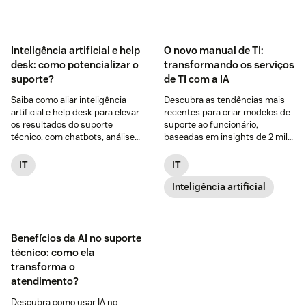
Inteligência artificial e help
O novo manual de TI:
desk: como potencializar o
transformando os serviços
suporte?
de TI com a IA
Saiba como aliar inteligência
Descubra as tendências mais
artificial e help desk para elevar
recentes para criar modelos de
os resultados do suporte
suporte ao funcionário,
técnico, com chatbots, análise
baseadas em insights de 2 mil
preditiva, machine learning e +!
líderes de TI globais e
funcionários.
IT
IT
Inteligência artificial
Benefícios da AI no suporte
técnico: como ela
transforma o
atendimento?
Descubra como usar IA no