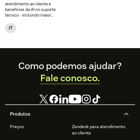
atendimento ao cliente e
benefícios da AI no suporte
técnico - incluindo maior
agilidade, eficiência e
satisfação.
IT
Footer
Como podemos ajudar?
Fale conosco.
Produtos
Preços
Zendesk para atendimento
ao cliente