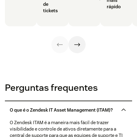
mais
de
rápido
tickets
Perguntas frequentes
O que é o Zendesk IT Asset Management (ITAM)?
O Zendesk ITAM é a maneira mais fácil de trazer
visibilidade e controle de ativos diretamente para a
central de suporte para que as equipes de suporte e TI