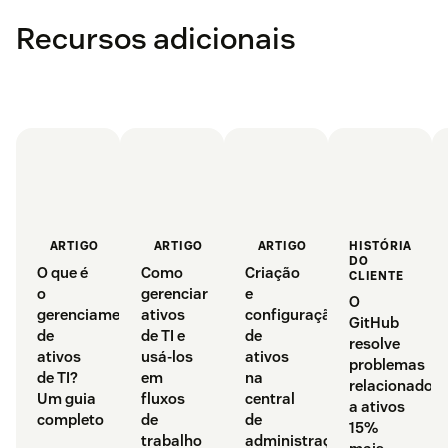
Recursos adicionais
HISTÓRIA
ARTIGO
ARTIGO
ARTIGO
DO
O que é
Criação
Como
CLIENTE
o
e
gerenciar
O
gerenciamento
configuração
ativos
GitHub
de
de
de TI e
resolve
ativos
ativos
usá-los
problemas
de TI?
na
em
relacionados
Um guia
central
fluxos
a ativos
completo
de
de
15%
administração
trabalho