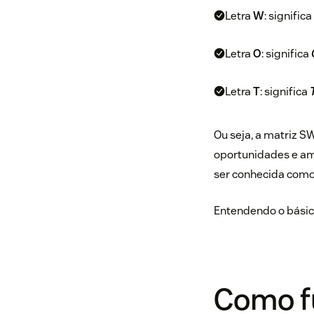
Letra
W
: significa
Letra
O
: significa
Letra
T
: significa
Ou seja, a matriz SW
oportunidades e am
ser conhecida como
Entendendo o básico
Como f