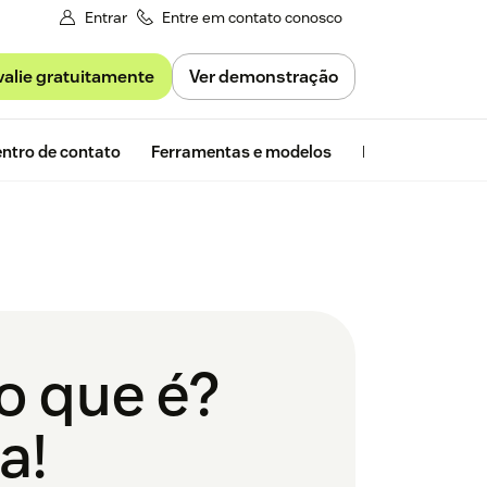
Entrar
Entre em contato conosco
valie gratuitamente
Ver demonstração
Avaliação gra
ntro de contato
Ferramentas e modelos
Insights da Zen
o que é?
a!