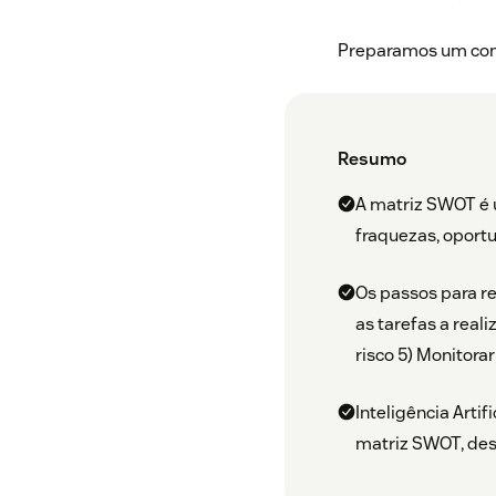
Preparamos um cont
Resumo
A matriz SWOT é u
fraquezas, opor
Os passos para rea
as tarefas a reali
risco 5) Monitorar
Inteligência Artif
matriz SWOT, desd