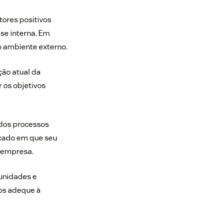
tores positivos
se interna. Em
o ambiente externo.
ção atual da
 os objetivos
 dos
processos
ercado em que seu
a empresa.
tunidades e
 os adeque à