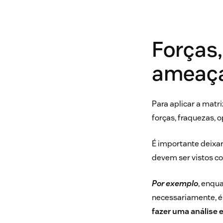
Forças,
ameaça
Para aplicar a mat
forças, fraquezas,
É importante deixa
devem ser vistos c
Por exemplo
, enqu
necessariamente, é
fazer uma análise e