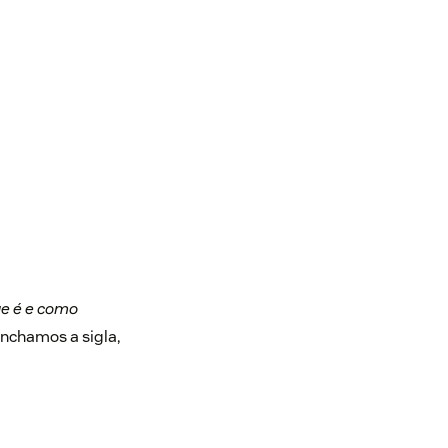
ue é e como
nchamos a sigla,