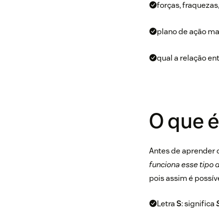
forças, fraqueza
plano de ação mat
qual a relação ent
O que 
Antes de aprender 
funciona esse tipo 
pois assim é possív
Letra
S
: significa