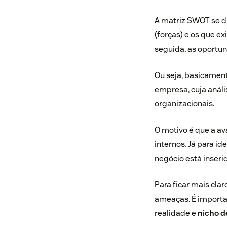
A matriz SWOT se di
(forças) e os que e
seguida, as oportun
Ou seja, basicamen
empresa, cuja análi
organizacionais.
O motivo é que a av
internos
. Já para i
negócio está inseri
Para ficar mais cla
ameaças. É importa
realidade e
nicho 