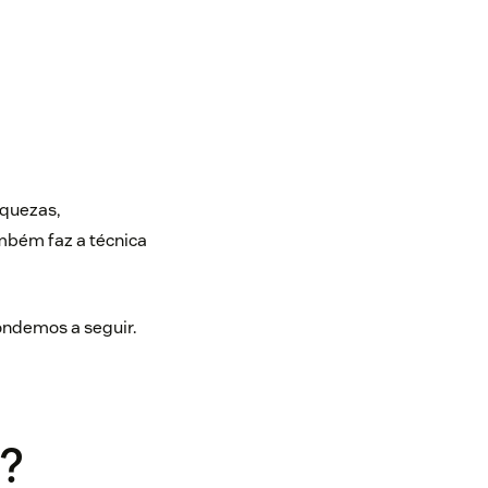
aquezas,
mbém faz a técnica
pondemos a seguir.
?