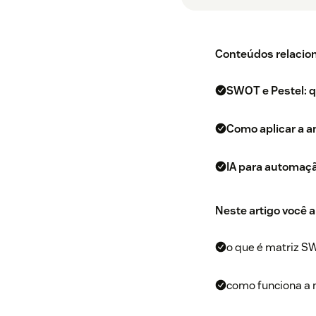
Conteúdos relacio
SWOT e Pestel: q
Como aplicar a a
IA para automação
Neste artigo você 
o que é matriz S
como funciona a 