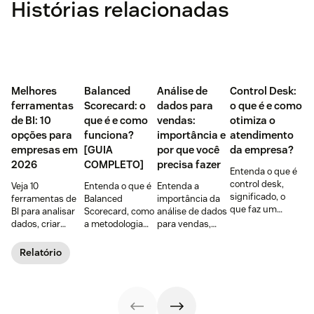
Histórias relacionadas
Melhores
Balanced
Análise de
Control Desk:
ferramentas
Scorecard: o
dados para
o que é e como
de BI: 10
que é e como
vendas:
otimiza o
opções para
funciona?
importância e
atendimento
empresas em
[GUIA
por que você
da empresa?
2026
COMPLETO]
precisa fazer
Entenda o que é
control desk,
Veja 10
Entenda o que é
Entenda a
significado, o
ferramentas de
Balanced
importância da
que faz um
BI para analisar
Scorecard, como
análise de dados
control desk, as
dados, criar
a metodologia
para vendas,
vantagens para a
dashboards e
funciona e como
seus principais
área de
melhorar
o BSC pode ser
benefícios,
Relatório
planejamento e
decisões.
um aliado na
exemplos e 4
benefícios para o
Compare
gestão da
dicas de como
atendimento.
recursos, preços,
estratégia das
fazer na sua
integrações e
empresas.
empresa.
cenários de uso.