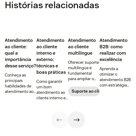
Histórias relacionadas
Atendimento
Atendimento
Atendimento
Atendimento
ao cliente:
ao cliente
ao cliente
B2B: como
qual a
interno e
multilíngue
realizar com
importância
externo:
excelência
Oferecer suporte
desse serviço?
técnicas e
multilíngue é
Aprenda a
boas práticas
fundamental
otimizar o
Conheça as
para ampliar o
atendimento B2B
principais
Como garantir
alcance no
com estratégias
habilidades de
um bom
mercado e
para fortalecer
Suporte ao cliente
atendimento ao
atendimento ao
construir uma
relações
cliente para
cliente interno e
base de clientes
comerciais e
aumentar a
externo?
diversificada e
dicas para
satisfação,
Descubra as
fiel.
melhorar a
fortalecer a
diferenças e veja
experiência do
fidelização e criar
técnicas de
cliente e
experiências que
atendimento
resultados.
fazem os clientes
para garantir a
voltarem.