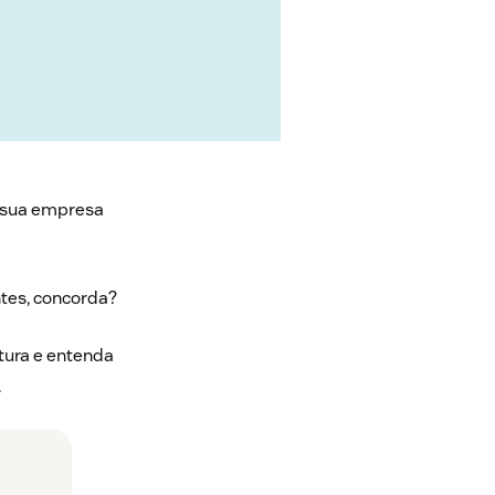
a sua empresa
ntes, concorda?
tura e entenda
.