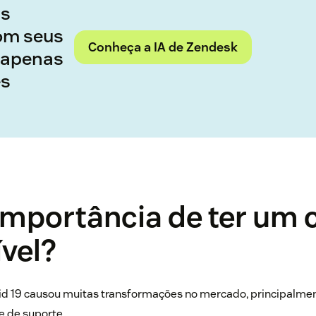
as
om seus
Conheça a IA de Zendesk
 apenas
es
importância de ter um 
vel?
d 19 causou muitas transformações no mercado, principalmen
e de suporte.