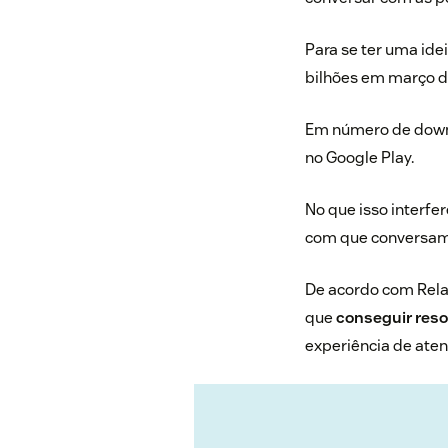
Para se ter uma ide
bilhões em março 
Em número de downlo
no Google Play.
No que isso interf
com que conversam 
De acordo com
Rela
que
conseguir res
experiência de ate