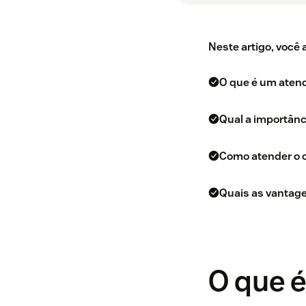
Neste artigo, você
O que é um atend
Qual a importânc
Como atender o c
Quais as vantage
O que 