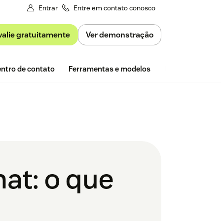
Entrar
Entre em contato conosco
valie gratuitamente
Ver demonstração
Avaliação gra
ntro de contato
Ferramentas e modelos
Insights da Zen
hat: o que