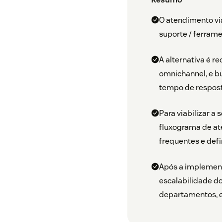
O atendimento vi
suporte / ferramen
A alternativa é 
omnichannel, e b
tempo de respost
Para viabilizar a
fluxograma de ate
frequentes e def
Após a implement
escalabilidade do
departamentos, e