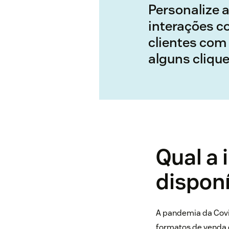
Personalize 
interações c
clientes com
alguns cliqu
Qual a 
disponí
A pandemia da Covi
formatos de venda 