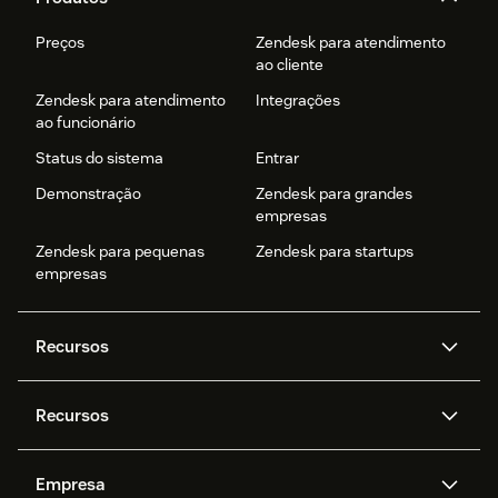
Preços
Zendesk para atendimento
ao cliente
Zendesk para atendimento
Integrações
ao funcionário
Status do sistema
Entrar
Demonstração
Zendesk para grandes
empresas
Zendesk para pequenas
Zendesk para startups
empresas
Recursos
Agentes de IA
Copilot
Recursos
Zendesk AI
Mensagens e chat em tempo
real
Central de Ajuda
Segurança
Empresa
Privacidade e proteção de
Base de conhecimento
API e desenvolvedores
Blog