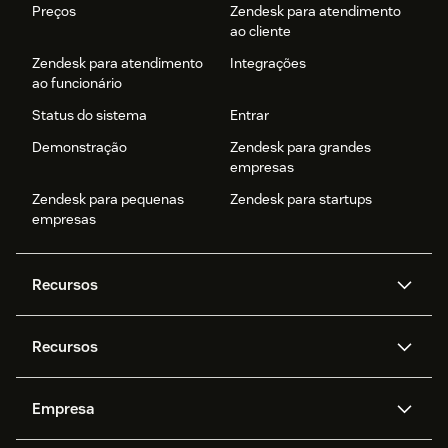
Preços
Zendesk para atendimento
ao cliente
Zendesk para atendimento
Integrações
ao funcionário
Status do sistema
Entrar
Demonstração
Zendesk para grandes
empresas
Zendesk para pequenas
Zendesk para startups
empresas
Recursos
Agentes de IA
Copilot
Recursos
Zendesk AI
Mensagens e chat em tempo
real
Central de Ajuda
Segurança
Empresa
Privacidade e proteção de
Base de conhecimento
API e desenvolvedores
Blog
dados avançada