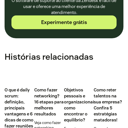
O software de suporte ao cliente da Zendesk é fácil de
usar e oferece uma melhor experiência de
atendimento.
Experimente grátis
Histórias relacionadas
O que é daily
Como fazer
Objetivos
Como reter
scrum:
networking?
pessoais e
talentos na
definição,
16 etapas para
organizacionais:
sua empresa?
principais
melhores
como
Confira 5
vantagens e 6
resultados
encontrar o
estratégias
dicas de como
equilíbrio?
matadoras!
Veja como fazer
fazer reuniões
networking