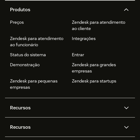
Produtos
Preços
Zendesk para atendimento
ao cliente
Zendesk para atendimento
Integrações
ao funcionário
Status do sistema
Entrar
Demonstração
Zendesk para grandes
empresas
Zendesk para pequenas
Zendesk para startups
empresas
Recursos
Agentes de IA
Copilot
Recursos
Zendesk AI
Mensagens e chat em tempo
real
Central de Ajuda
Segurança