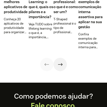
melhores
Learning: o
professional:
exemplos de
aplicativos de
que é, quais os
o que é e como
comunicação
produtividade
pilares e a
ser um?
interna
importância?
assertiva para
Conheça 20
T-Shaped
aplicar na sua
aplicativos de
professional é o
Veja TUDO sobre
gestão
produtividade
tipo de
lifelong learning:
para organizar
profissional
o que é, a
Confira
tarefas,
buscado por
importância,
exemplos de
colaborar,
97% dos
como funciona,
comunicação
manter o foco e
empregadores.
benefícios para a
interna para
melhorar o
Mas o que é isso?
empresa e para
fortalecer a
atendimento ao
Será que você é
funcionário,
cultura
cliente em 2026.
um deles? Leia e
tendências e
organizacional,
descubra.
muito mais!
engajar a equipe
e criar um
ambiente mais
produtivo e
colaborativo.
Footer
Como podemos ajudar?
Fale conosco.