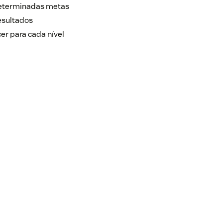
determinadas metas
esultados
r para cada nível