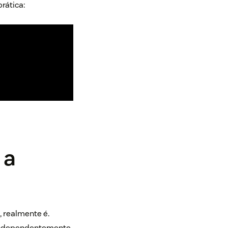
rática:
m
a
 realmente é.
 independentemente