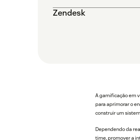
Zendesk
A gamificação em v
para aprimorar o e
construir um siste
Dependendo da real
time, promover a i