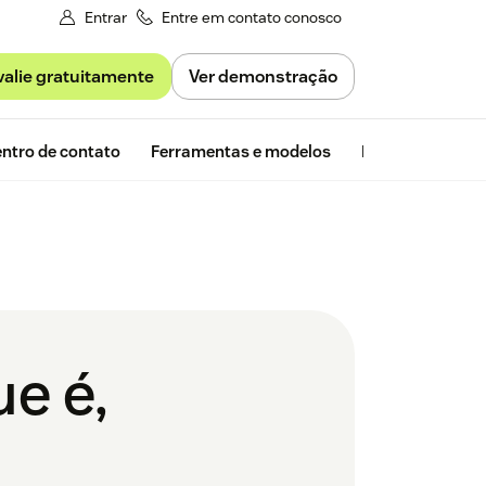
Entrar
Entre em contato conosco
valie gratuitamente
Ver demonstração
Avaliação gra
ntro de contato
Ferramentas e modelos
Insights da Zen
e é,