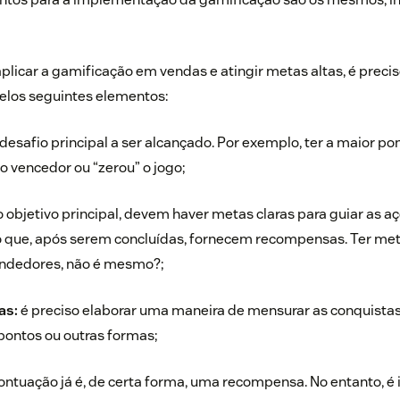
aplicar a gamificação em vendas
e atingir metas altas,
é preci
elos seguintes elementos:
 desafio principal a ser alcançado. Por exemplo, ter a maior po
 o vencedor ou “zerou” o jogo;
 objetivo principal,
devem haver
metas claras
para guiar as aç
o que, após serem concluídas, fornecem recompensas. Ter met
ndedores, não é mesmo?;
as:
é preciso elaborar uma maneira de mensurar as conquistas
pontos ou outras formas;
ontuação já é, de certa forma, uma recompensa. No entanto, é