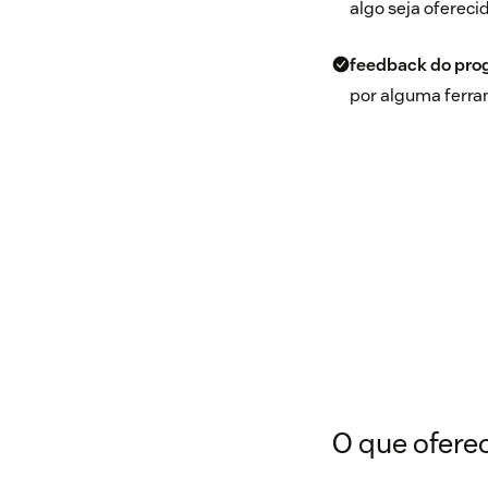
algo seja ofereci
feedback do pro
por alguma ferra
O que ofer