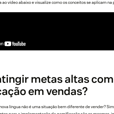
a ao vídeo abaixo e visualize como os conceitos se aplicam na p
atingir metas altas co
cação
em
vendas?
ova língua não é uma situação bem diferente de vender? Sim,
ntos para a implementação da gamificação são os mesmos,