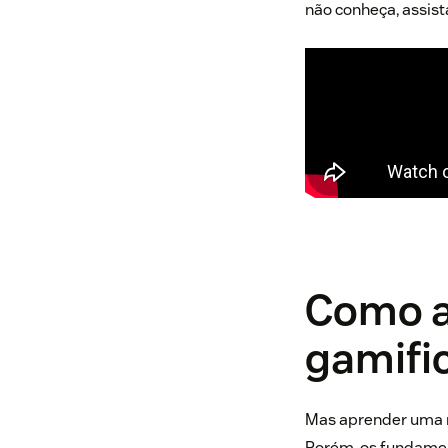
não conheça, assist
Como
gamifi
Mas aprender uma n
Porém, os fundame