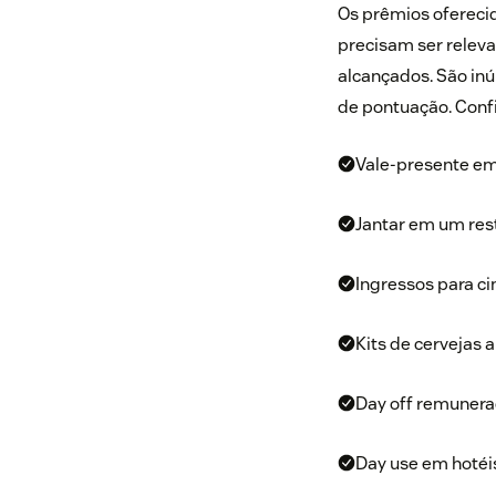
Os prêmios ofereci
precisam ser releva
alcançados. São in
de pontuação. Conf
Vale-presente em 
Jantar em um res
Ingressos para ci
Kits de cervejas a
Day off remunera
Day use em hotéis