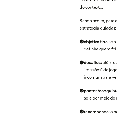
do contexto.
Sendo assim, para 
estratégia guiada p
objetivo final:
é o
definirá quem foi
desafios:
além do
“missões” do jog
incomum para ve
pontos/conquist
seja por meio de 
recompensa:
a p