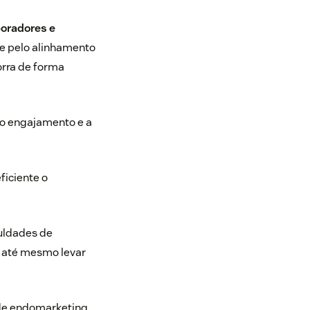
boradores e
 e pelo alinhamento
orra de forma
 o engajamento e a
ficiente o
iculdades de
e até mesmo levar
 de endomarketing