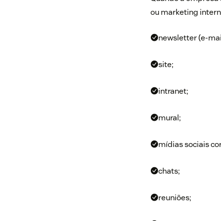
ou marketing intern
newsletter (e-mail
site;
intranet;
mural;
mídias sociais co
chats;
reuniões;