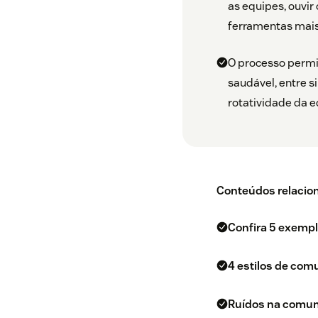
as equipes, ouvir
ferramentas mai
O processo permi
saudável, entre 
rotatividade da e
Conteúdos relacio
Confira 5 exempl
4 estilos de com
Ruídos na comuni