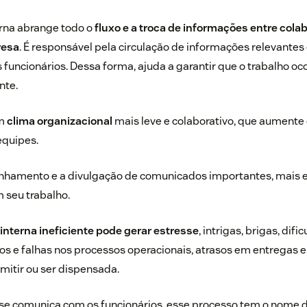
rna abrange todo o
fluxo e a troca de informações entre cola
resa
. É responsável pela circulação de informações relevantes
 funcionários. Dessa forma, ajuda a garantir que o trabalho oc
nte.
um
clima organizacional
mais leve e colaborativo, que aumente
equipes.
inhamento e a divulgação de comunicados importantes, mais e
 seu trabalho.
nterna ineficiente pode gerar estresse
, intrigas, brigas, dif
os e falhas nos processos operacionais, atrasos em entregas 
mitir ou ser dispensada.
e comunica com os funcionários, esse processo tem o nome