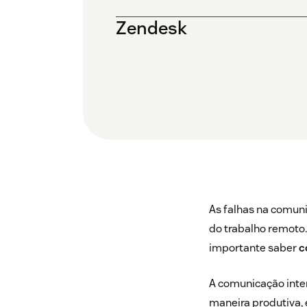
Zendesk
As falhas na comun
do trabalho remoto. 
importante saber
c
A comunicação inte
maneira produtiva, 