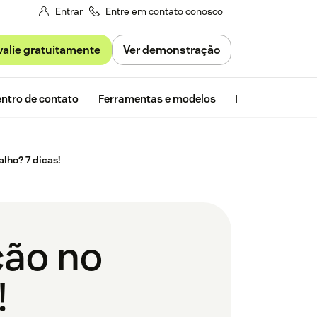
Entrar
Entre em contato conosco
valie gratuitamente
Ver demonstração
Avaliação gra
ntro de contato
Ferramentas e modelos
Insights da Zen
lho? 7 dicas!
ão no
!