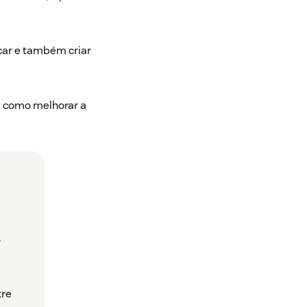
ucar e também criar
e como melhorar a
s
tre