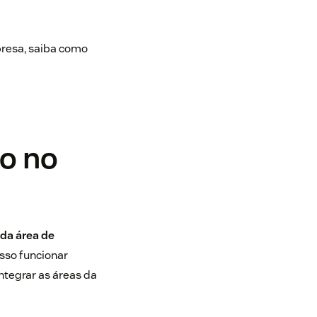
presa, saiba como
o no
 da área de
esso funcionar
ntegrar as áreas da