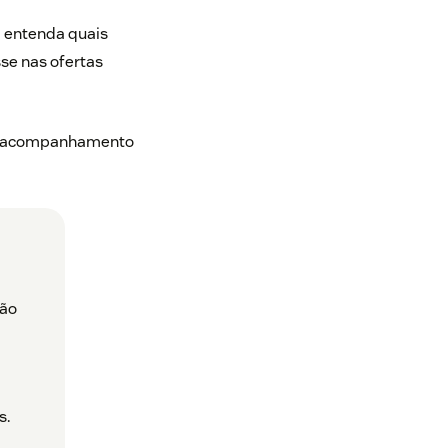
 entenda quais
se nas ofertas
 um acompanhamento
ção
s.