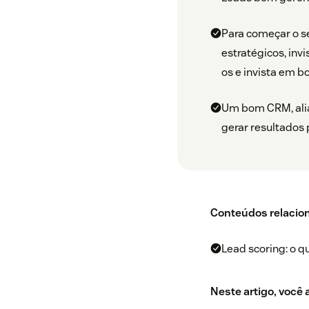
Para começar o se
estratégicos, inv
os e invista em b
Um bom CRM, alia
gerar resultados 
Conteúdos relacio
Lead scoring: o qu
Neste artigo, você