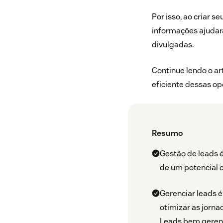
Por isso, ao criar s
informações ajudarã
divulgadas.
Continue lendo o a
eficiente dessas op
Resumo
Gestão de leads é
de um potencial 
Gerenciar leads é
otimizar as jorna
Leads bem gerenci