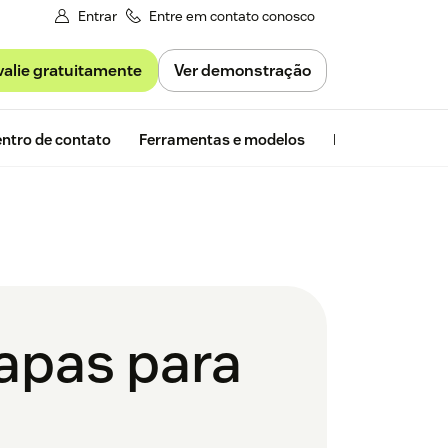
Entrar
Entre em contato conosco
valie gratuitamente
Ver demonstração
Avaliação gra
ntro de contato
Ferramentas e modelos
Insights da Zen
tapas para