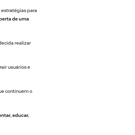
r estratégias para
berta de uma
decida realizar
air usuários e
que continuem o
ntar, educar,