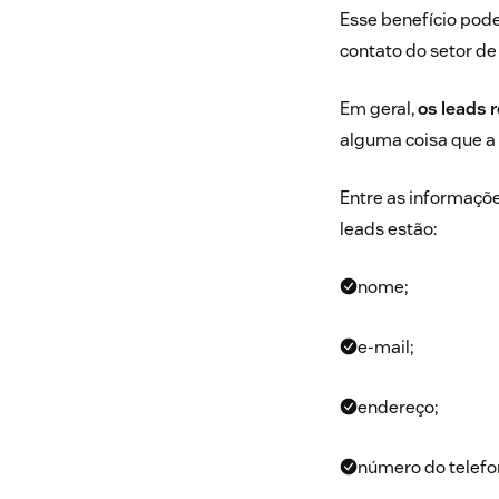
Esse benefício pode
contato do setor de
Em geral,
os leads
alguma coisa que a
Entre as informaçõ
leads estão:
nome;
e-mail;
endereço;
número do telefo