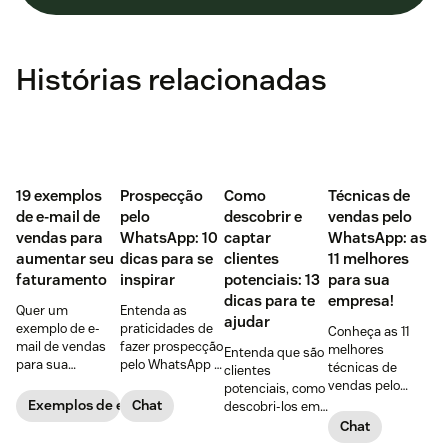
Histórias relacionadas
‌19 exemplos
Prospecção
Como
Técnicas de
de e-mail de
pelo
descobrir e
vendas pelo
vendas para
WhatsApp: 10
captar
WhatsApp: as
aumentar seu
dicas para se
clientes
11 melhores
faturamento
inspirar
potenciais: 13
para sua
dicas para te
empresa!
Quer um
Entenda as
ajudar
exemplo de e-
praticidades de
Conheça as 11
mail de vendas
fazer prospecção
melhores
Entenda que são
para sua
pelo WhatsApp +
técnicas de
clientes
empresa?
10 dicas
vendas pelo
potenciais, como
Confira 19
PRÁTICAS para
WhatsApp,
Exemplos de e-mails de vendas
Chat
descobri-los em
opções, incluindo
começar agora
vantagens de
5 passos + 8
Chat
o bônus com as
mesmo,
usar a
dicas para captar