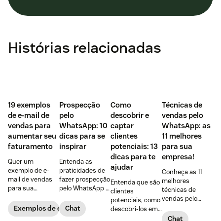
Histórias relacionadas
‌19 exemplos
Prospecção
Como
Técnicas de
de e-mail de
pelo
descobrir e
vendas pelo
vendas para
WhatsApp: 10
captar
WhatsApp: as
aumentar seu
dicas para se
clientes
11 melhores
faturamento
inspirar
potenciais: 13
para sua
dicas para te
empresa!
Quer um
Entenda as
ajudar
exemplo de e-
praticidades de
Conheça as 11
mail de vendas
fazer prospecção
melhores
Entenda que são
para sua
pelo WhatsApp +
técnicas de
clientes
empresa?
10 dicas
vendas pelo
potenciais, como
Confira 19
PRÁTICAS para
WhatsApp,
Exemplos de e-mails de vendas
Chat
descobri-los em
opções, incluindo
começar agora
vantagens de
5 passos + 8
Chat