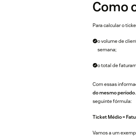
Como c
Para calcular o tic
o volume de clie
semana;
o total de fatur
Com essas informa
do mesmo período
seguinte fórmula:
Ticket Médio = Fa
Vamos a um exemplo