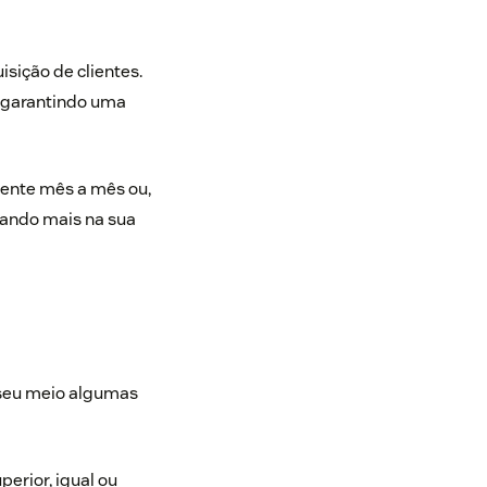
sição de clientes.
á garantindo uma
mente mês a mês ou,
tando mais na sua
o seu meio algumas
erior, igual ou