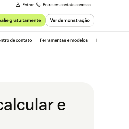
Entrar
Entre em contato conosco
valie gratuitamente
Ver demonstração
Avaliação gra
ntro de contato
Ferramentas e modelos
Insights da Zen
calcular e