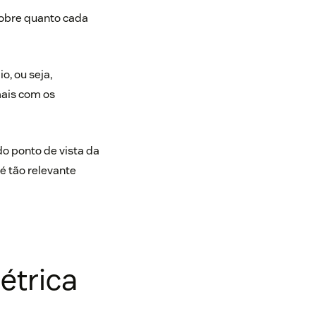
obre quanto cada
, ou seja,
mais com os
o ponto de vista da
é tão relevante
étrica