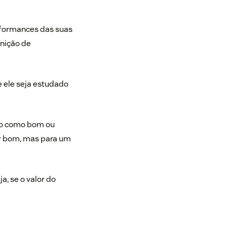
rformances das suas
nição de
e ele seja estudado
ado como bom ou
er bom, mas para um
a, se o valor do