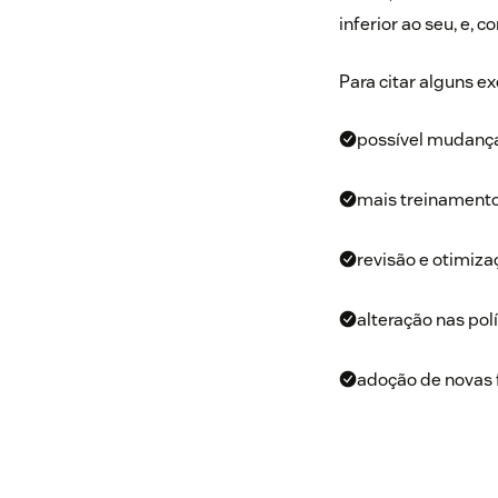
inferior ao seu, e,
Para citar alguns e
possível mudança
mais treinamento
revisão e otimiza
alteração nas pol
adoção de novas 