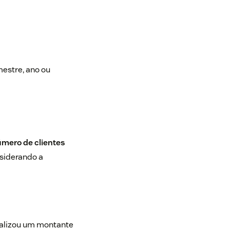
estre, ano ou
úmero de clientes
nsiderando a
ealizou um montante