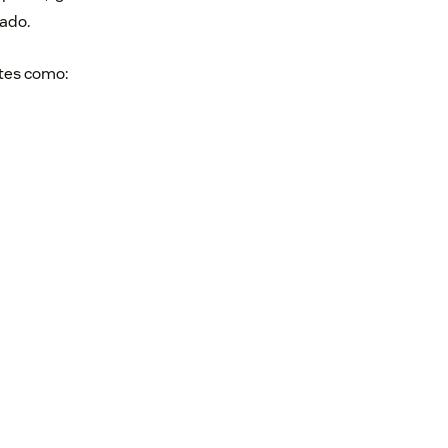
cado.
ntes como: