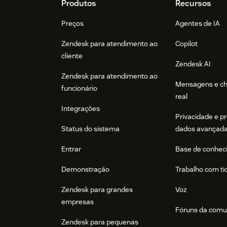
Footer
Produtos
Recursos
Preços
Agentes de IA
Zendesk para atendimento ao
Copilot
cliente
Zendesk AI
Zendesk para atendimento ao
Mensagens e c
funcionário
real
Integrações
Privacidade e p
Status do sistema
dados avançad
Entrar
Base de conhec
Demonstração
Trabalho com ti
Zendesk para grandes
Voz
empresas
Fóruns da comu
Zendesk para pequenas