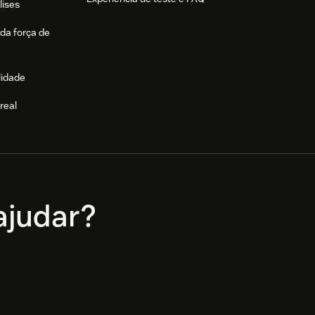
lises
da força de
lidade
real
e
judar?