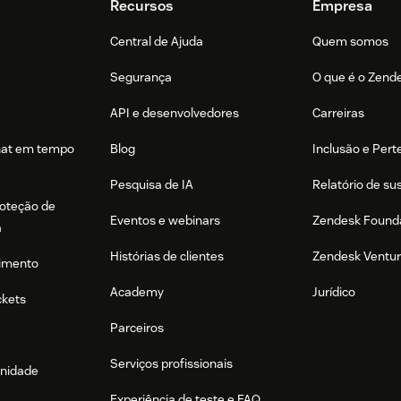
Recursos
Empresa
Central de Ajuda
Quem somos
Segurança
O que é o Zend
API e desenvolvedores
Carreiras
hat em tempo
Blog
Inclusão e Per
Pesquisa de IA
Relatório de su
roteção de
Eventos e webinars
Zendesk Found
a
Histórias de clientes
Zendesk Ventu
imento
Academy
Jurídico
ckets
Parceiros
Serviços profissionais
nidade
Experiência de teste e FAQ