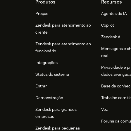
Footer
Produtos
Recursos
Preços
Agentes de IA
Zendesk para atendimento ao
Copilot
cliente
Zendesk AI
Zendesk para atendimento ao
Mensagens e c
funcionário
real
Integrações
Privacidade e p
Status do sistema
dados avançad
Entrar
Base de conhec
Demonstração
Trabalho com ti
Zendesk para grandes
Voz
empresas
Fóruns da comu
Zendesk para pequenas