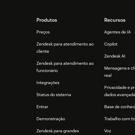
Footer
Produtos
Recursos
Preços
Agentes de IA
Zendesk para atendimento ao
Copilot
cliente
Zendesk AI
Zendesk para atendimento ao
Mensagens e c
funcionário
real
Integrações
Privacidade e p
Status do sistema
dados avançad
Entrar
Base de conhec
Demonstração
Trabalho com ti
Zendesk para grandes
Voz