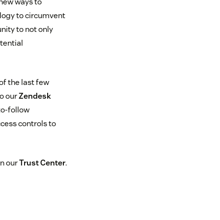
r new ways to
logy to circumvent
nity to not only
tential
f the last few
to our
Zendesk
to-follow
cess controls to
in our
Trust Center
.