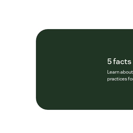
5 facts
Learn about
practices f