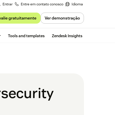
Entrar
Entre em contato conosco
Idioma
valie gratuitamente
Ver demonstração
Free trial
r
Tools and templates
Zendesk Insights
rsecurity