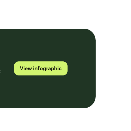
View infographic
t