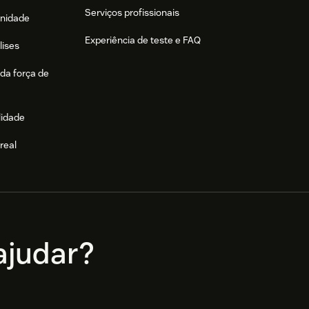
Serviços profissionais
nidade
Experiência de teste e FAQ
lises
da força de
lidade
real
e
judar?