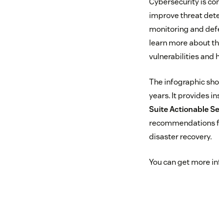
Cybersecurity is con
improve threat dete
monitoring and defen
learn more about th
vulnerabilities and 
The infographic sho
years. It provides i
Suite Actionable S
recommendations for
disaster recovery.
You can get more in