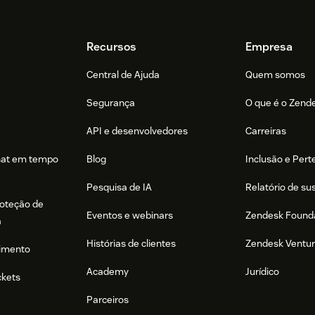
Recursos
Empresa
Central de Ajuda
Quem somos
Segurança
O que é o Zend
API e desenvolvedores
Carreiras
hat em tempo
Blog
Inclusão e Per
Pesquisa de IA
Relatório de su
roteção de
Eventos e webinars
Zendesk Found
a
Histórias de clientes
Zendesk Ventu
imento
Academy
Jurídico
ckets
Parceiros