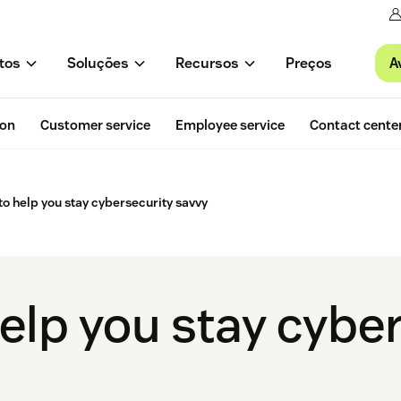
A
tos
Soluções
Recursos
Preços
ion
Customer service
Employee service
Contact cente
 to help you stay cybersecurity savvy
help you stay cybe