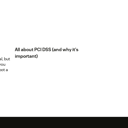
All about PCI DSS (and why it’s
important)
l, but
 you
pot a