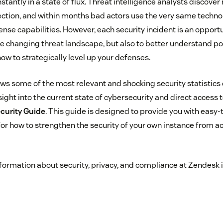
stantly in a state of flux. Threat intelligence analysts discove
ction, and within months bad actors use the very same techno
se capabilities. However, each security incident is an opportu
e changing threat landscape, but also to better understand po
how to strategically level up your defenses.
ws some of the most relevant and shocking security statistics o
nsight into the current state of cybersecurity and direct access 
ecurity Guide
. This guide is designed to provide you with easy-
 how to strengthen the security of your own instance from ac
formation about security, privacy, and compliance at Zendesk 