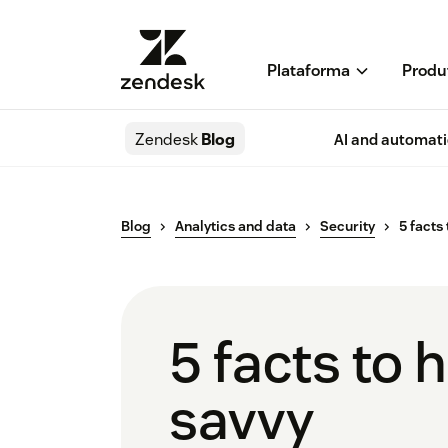
Plataforma
Produ
Zendesk
Blog
AI and automat
Blog
Analytics and data
Security
5 facts
5 facts to 
savvy