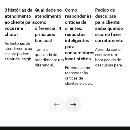
3 histórias de
Qualidade no
Como
Pedido de
atendimento
atendimento
responder às
desculpas
ao cliente para
como
críticas de
para cliente:
você rir e
diferencial: 4
clientes:
saiba quando
chorar
princípios
respostas
e como fazer
básicos!
inteligentes
corretamente
As histórias de
para
atendimento ao
Torne a
Aprenda como
consumidores
cliente podem
qualidade de
escrever um
insatisfeitos
servir de insight
atendimento um
bom pedido de
para aprimorar
diferencial
desculpas para o
Entenda como
esse setor na
competitivo. Use
seu cliente,
responder às
sua empresa.
a favor do seu
quando é
críticas de
Confira 3
negócio com 4
necessário
clientes e a dar
bastante
princípios:
reconhecer o
respostas
interessantes!
empatia, escuta,
erro e os
inteligentes para
disponibilidade e
benefícios disso.
consumidores
SCOT.
insatisfeitos.