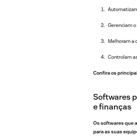
Automatizam
Gerenciam o 
Melhoram a 
Controlam as
Confira os principa
Softwares p
e finanças
Os softwares que 
para as suas equip