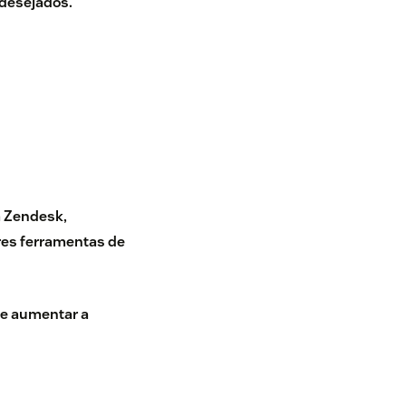
desejados.
da Zendesk
,
es ferramentas de
de aumentar a