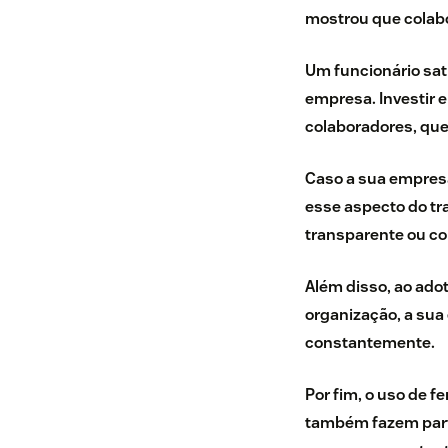
mostrou que
colab
Um funcionário sat
empresa.
Investir 
colaboradores, que
Caso a sua empresa
esse aspecto do tr
transparente ou com
Além disso, ao
adot
organização
, a su
constantemente.
Por fim, o uso de 
também fazem parte