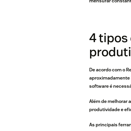
mensurar constant
4 tipos
produt
De acordo com o
Re
aproximadamente 3
software é necessár
Além de melhorar a
produtividade e ef
As principais ferr