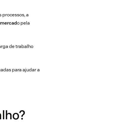
s processos, a
 mercad
o pela
rga de trabalho
cadas para ajudar a
alho?