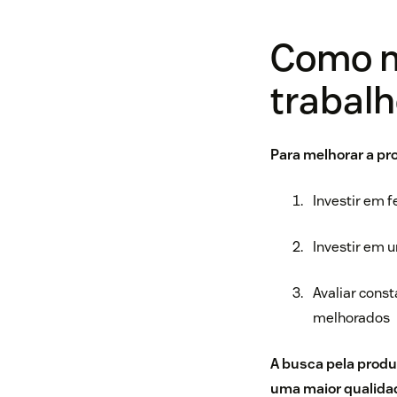
Como m
trabalh
Para melhorar a pr
Investir em 
Investir em u
Avaliar cons
melhorados
A busca pela produ
uma maior qualidad