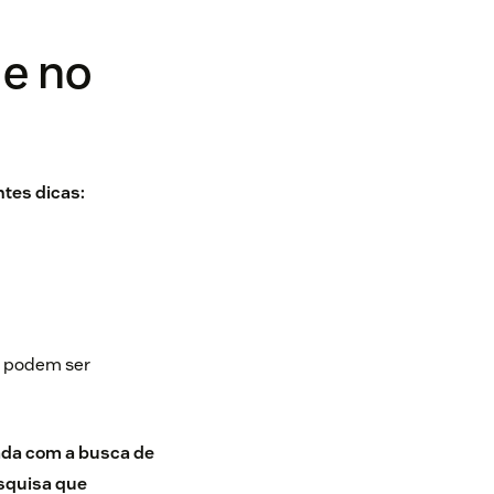
e no
ntes dicas:
e podem ser
ada com a busca de
esquisa que