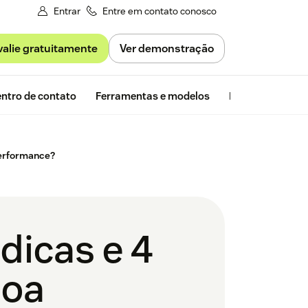
Entrar
Entre em contato conosco
valie gratuitamente
Ver demonstração
Avaliação gra
ntro de contato
Ferramentas e modelos
Insights da Zen
performance?
dicas e 4
boa