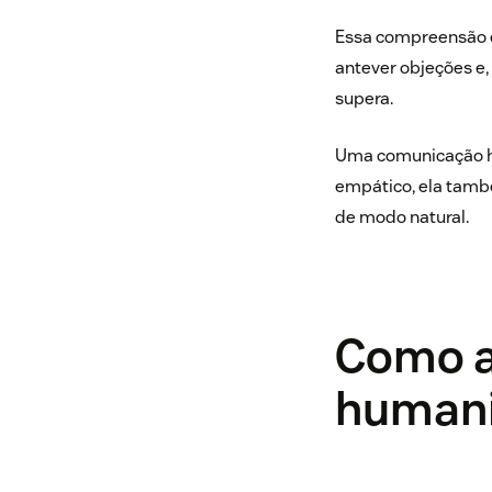
Essa compreensão é
antever objeções e,
supera.
Uma comunicação hu
empático, ela també
de modo natural.
Como a
human