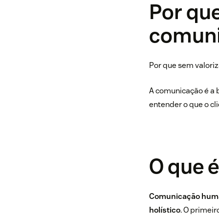
Por qu
comun
Por que sem valori
A comunicação é a b
entender o que o cl
O que 
Comunicação human
holístico
. O primei