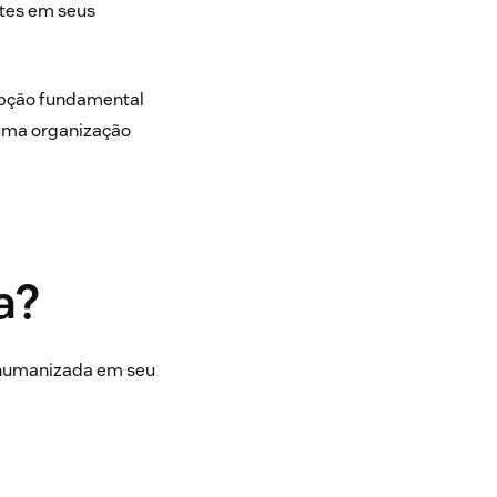
ntes em seus
cepção fundamental
 uma organização
a?
a humanizada em seu