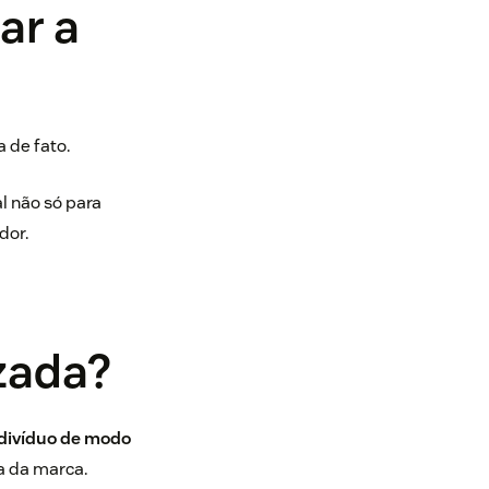
ar a
 de fato.
l não só para
dor.
zada?
divíduo de modo
na da marca.