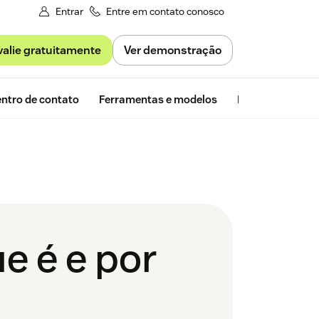
Entrar
Entre em contato conosco
valie gratuitamente
Ver demonstração
Avaliação gra
ntro de contato
Ferramentas e modelos
Insights da Zen
e é e por