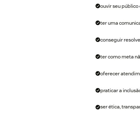
ouvir seu público
ter uma comunica
conseguir resolve
ter como meta não
oferecer atendim
praticar a inclusã
ser ética, transpa