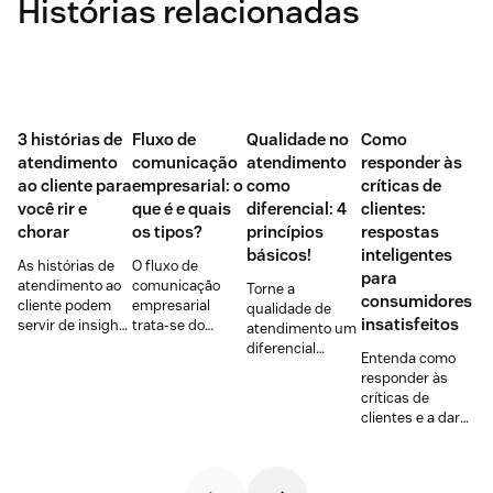
Histórias relacionadas
3 histórias de
Fluxo de
Qualidade no
Como
atendimento
comunicação
atendimento
responder às
ao cliente para
empresarial: o
como
críticas de
você rir e
que é e quais
diferencial: 4
clientes:
chorar
os tipos?
princípios
respostas
básicos!
inteligentes
As histórias de
O fluxo de
para
atendimento ao
comunicação
Torne a
consumidores
cliente podem
empresarial
qualidade de
insatisfeitos
servir de insight
trata-se do
atendimento um
para aprimorar
caminho pelo
diferencial
Entenda como
esse setor na
qual as
competitivo. Use
responder às
sua empresa.
informações
a favor do seu
críticas de
Confira 3
fluem, alinhando
negócio com 4
clientes e a dar
bastante
processos,
princípios:
respostas
interessantes!
metas e
empatia, escuta,
inteligentes para
estratégias.
disponibilidade e
consumidores
Saiba mais!
SCOT.