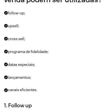
follow-up;
upsell;
cross sell;
programa de fidelidade;
datas especiais;
lançamentos;
canais eficientes.
1. Follow up