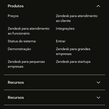
Produtos
Preços
Zendesk para atendimento
ao cliente
Zendesk para atendimento
Integrações
ao funcionário
Status do sistema
Entrar
Demonstração
Zendesk para grandes
empresas
Zendesk para pequenas
Zendesk para startups
empresas
Recursos
Agentes de IA
Copilot
Recursos
Zendesk AI
Mensagens e chat em tempo
real
Central de Ajuda
Segurança