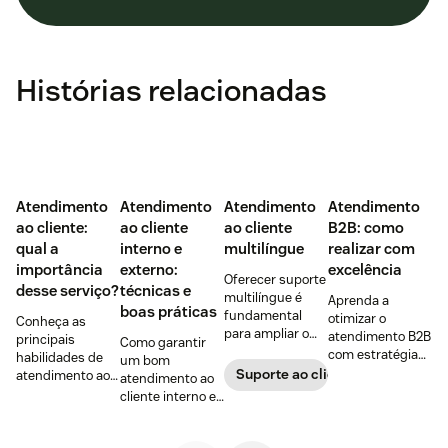
Histórias relacionadas
Atendimento
Atendimento
Atendimento
Atendimento
ao cliente:
ao cliente
ao cliente
B2B: como
qual a
interno e
multilíngue
realizar com
importância
externo:
excelência
Oferecer suporte
desse serviço?
técnicas e
multilíngue é
Aprenda a
boas práticas
fundamental
otimizar o
Conheça as
para ampliar o
atendimento B2B
principais
Como garantir
alcance no
com estratégias
habilidades de
um bom
mercado e
para fortalecer
Suporte ao cliente
atendimento ao
atendimento ao
construir uma
relações
cliente para
cliente interno e
base de clientes
comerciais e
aumentar a
externo?
diversificada e
dicas para
satisfação,
Descubra as
fiel.
melhorar a
fortalecer a