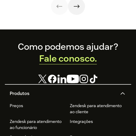
diferenças e veja
experiência do
fidelização e criar
técnicas de
cliente e
experiências que
atendimento
resultados.
fazem os clientes
para garantir a
voltarem.
satisfação.
Footer
Como podemos ajudar?
Fale conosco.
Produtos
Preços
Zendesk para atendimento
ao cliente
Zendesk para atendimento
Integrações
ao funcionário