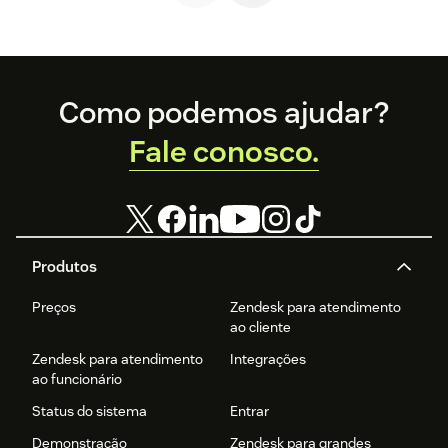
funcionamento
para gerenciar
implementar!
do fluxo
resultados.
Footer
Como podemos ajudar?
Fale conosco.
Produtos
Preços
Zendesk para atendimento
ao cliente
Zendesk para atendimento
Integrações
ao funcionário
Status do sistema
Entrar
Demonstração
Zendesk para grandes