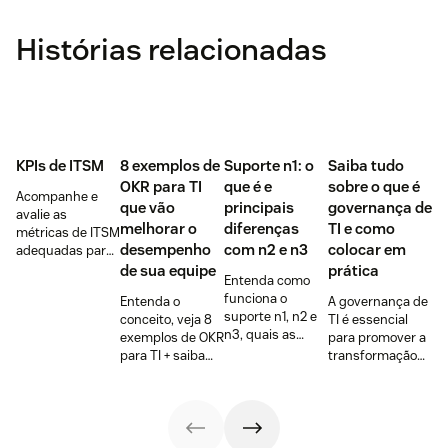
Histórias relacionadas
KPIs de ITSM
8 exemplos de
Suporte n1: o
Saiba tudo
OKR para TI
que é e
sobre o que é
Acompanhe e
que vão
principais
governança de
avalie as
melhorar o
diferenças
TI e como
métricas de ITSM
desempenho
com n2 e n3
colocar em
adequadas para
melhorar o
de sua equipe
prática
Entenda como
suporte aos
funciona o
Entenda o
A governança de
funcionários,
suporte n1, n2 e
conceito, veja 8
TI é essencial
otimizar as
n3, quais as
exemplos de OKR
para promover a
operações e
vantagens de
para TI + saiba
transformação
atingir seus
segmentar o
para que os
digital dos
objetivos
atendimento ao
objetivos servem
negócios. Confira
comerciais.
cliente interno +
e suas
quais os modelos
exemplo prático
vantagens +
mais comuns e
de
ferramentas
como