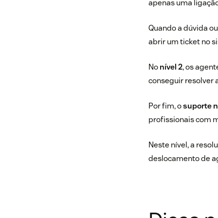
apenas uma ligaçã
Quando a dúvida ou 
abrir um ticket no 
No
nível 2
, os agent
conseguir resolver
Por fim, o
suporte 
profissionais com m
Neste nível, a reso
deslocamento de age