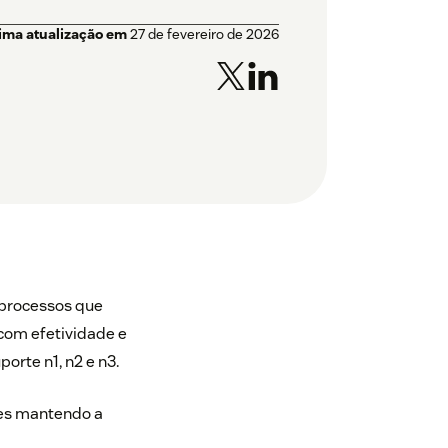
tima atualização em
27 de fevereiro de 2026
 processos que
com efetividade e
orte n1, n2 e n3.
ões mantendo a