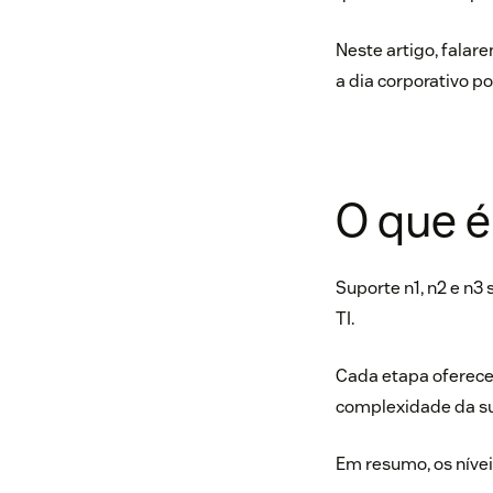
Neste artigo, falar
a dia corporativo p
O que é
Suporte n1, n2 e n3
TI.
Cada etapa oferece 
complexidade da su
Em resumo, os nívei