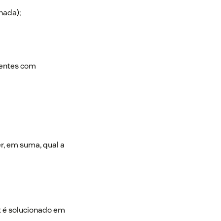
nada);
gentes com
r, em suma, qual a
et é solucionado em