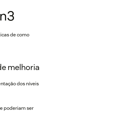
 n3
ticas de como
 de melhoria
ntação dos níveis
ue poderiam ser