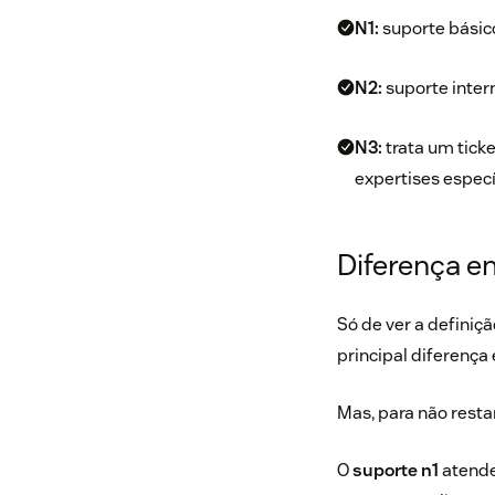
N1:
suporte básic
N2:
suporte inter
N3:
trata um tick
expertises especí
Diferença en
Só de ver a definiç
principal diferença e
Mas, para não resta
O
suporte n1
atende