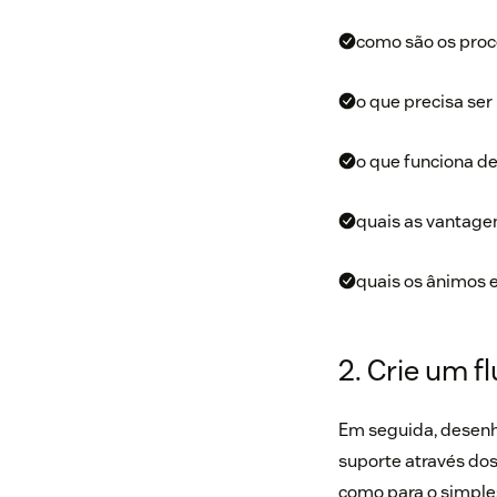
como são os proc
o que precisa se
o que funciona de
quais as vantagen
quais os ânimos 
2. Crie um f
Em seguida, desenh
suporte através dos
como para o simple