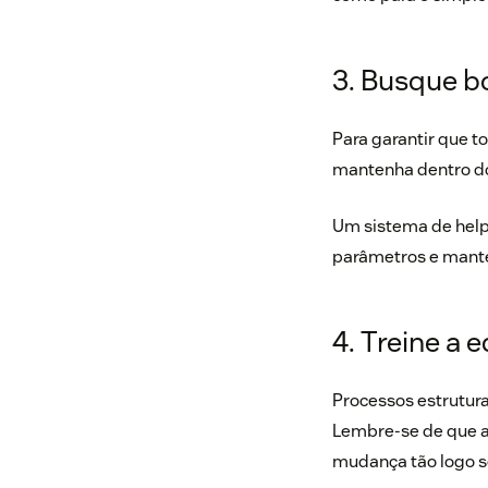
3. Busque b
Para garantir que t
mantenha dentro do
Um sistema de help 
parâmetros e mante
4. Treine a 
Processos estrutura
Lembre-se de que a 
mudança tão logo se