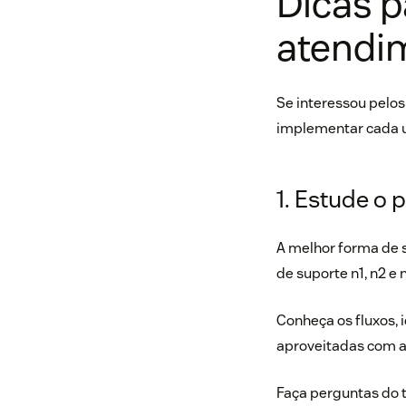
Dicas p
atendim
Se interessou pelos
implementar cada u
1. Estude o 
A melhor forma de 
de suporte n1, n2 e
Conheça os fluxos, 
aproveitadas com a
Faça perguntas do t