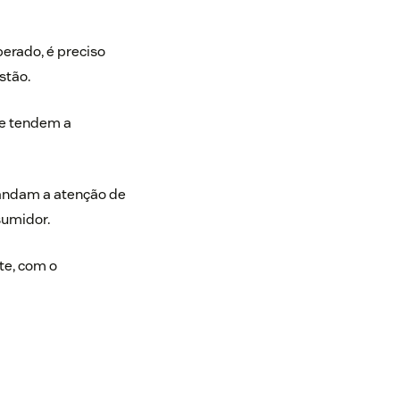
erado, é preciso
stão.
 e tendem a
mandam a atenção de
sumidor.
te, com o