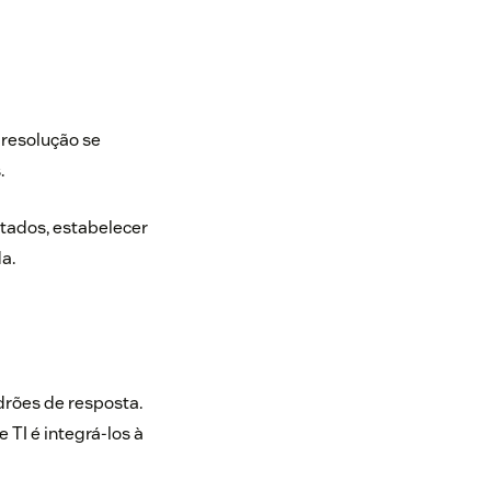
 resolução se
.
ltados, estabelecer
a.
drões de resposta.
TI é integrá-los à