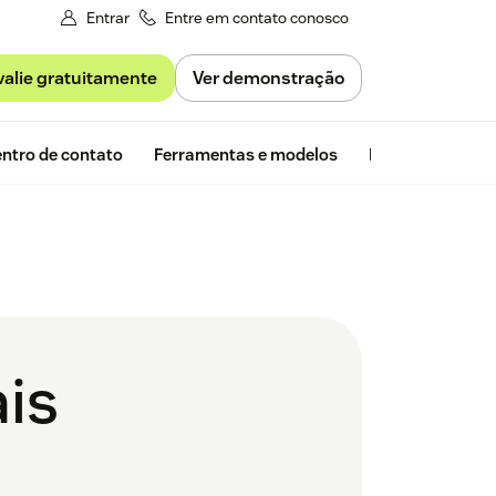
Entrar
Entre em contato conosco
valie gratuitamente
Ver demonstração
Avaliação gra
ntro de contato
Ferramentas e modelos
Insights da Zen
ais