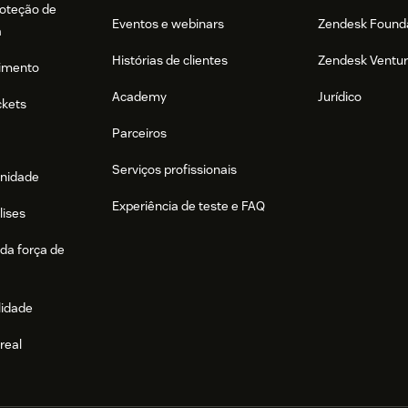
roteção de
Eventos e webinars
Zendesk Found
a
Histórias de clientes
Zendesk Ventu
imento
Academy
Jurídico
ckets
Parceiros
Serviços profissionais
nidade
Experiência de teste e FAQ
lises
da força de
lidade
real
e