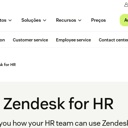
A
tos
Soluções
Recursos
Preços
ion
Customer service
Employee service
Contact cente
k for HR
 Zendesk for HR
ow you how your HR team can use Zendesk