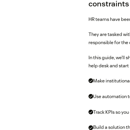
constraints
HR teams have been 
They are tasked with
responsible for the 
In this guide, we’l
help desk and start 
Make institution
Use automation t
Track KPIs so you
Build a solution 