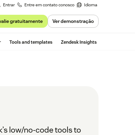
Entrar
Entre em contato conosco
Idioma
valie gratuitamente
Ver demonstração
Free trial
r
Tools and templates
Zendesk Insights
’s low/no-code tools to