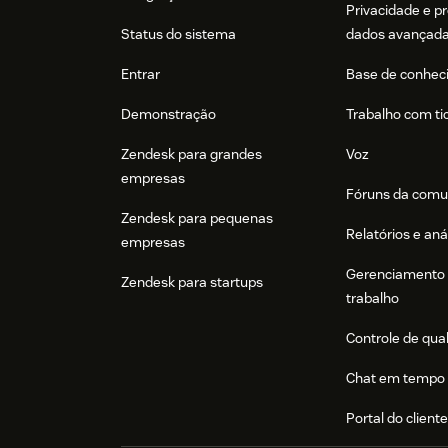
Privacidade e p
Status do sistema
dados avançad
Entrar
Base de conhec
Demonstração
Trabalho com ti
Zendesk para grandes
Voz
empresas
Fóruns da comu
Zendesk para pequenas
Relatórios e aná
empresas
Gerenciamento 
Zendesk para startups
trabalho
Controle de qua
Chat em tempo 
Portal do client