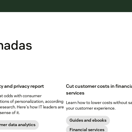
onadas
ty and privacy report
Cut customer costs in financi
services
 at odds with consumer
ions of personalization, according
Learn how to lower costs without sa
esearch. Here's how IT leaders are
your customer experience.
ense of it.
Guides and ebooks
mer data analytics
Financial services