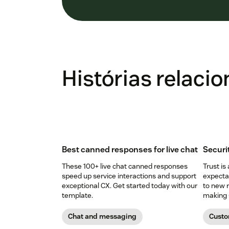
Histórias relaci
Best canned responses for live chat
Securi
These 100+ live chat canned responses
Trust is
speed up service interactions and support
expectat
exceptional CX. Get started today with our
to new r
template.
making s
Chat and messaging
Custo